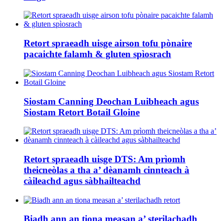
Retort spraeadh uisge airson tofu pònaire
pacaichte falamh & gluten spìosrach
Siostam Canning Deochan Luibheach agus
Siostam Retort Botail Gloine
Retort spraeadh uisge DTS: Am prìomh
theicneòlas a tha a’ dèanamh cinnteach à
càileachd agus sàbhailteachd
Biadh ann an tiona measan a’ sterilachadh