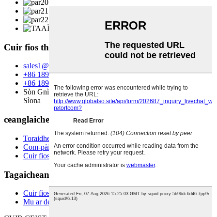
Cuir fios thugainn
sales1@dtszb.com
+86 18953636707
+86 18953636707
Sòn Gnìomhachais DTS, Zhucheng, Roinn Shandong, PR
Sìona
ceanglaichean luath
Toraidhean
Com-pàirtichean
Cuir fios gu DTS
Tagaichean teth
Cuir fios gu DTS
Mu ar deidhinn