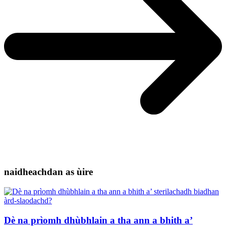
naidheachdan as ùire
Dè na prìomh dhùbhlain a tha ann a bhith a’