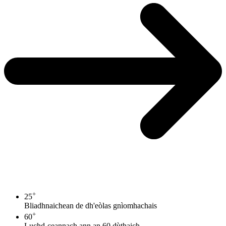
+
25
Bliadhnaichean de dh'eòlas gnìomhachais
+
60
Luchd-ceannach ann an 60 dùthaich