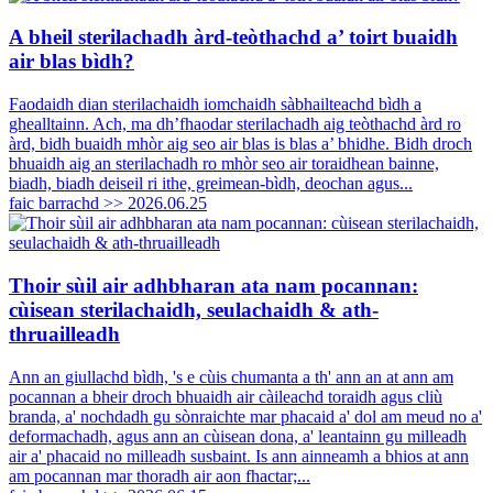
A bheil sterilachadh àrd-teòthachd a’ toirt buaidh
air blas bìdh?
Faodaidh dian sterilachaidh iomchaidh sàbhailteachd bìdh a
ghealltainn. Ach, ma dh’fhaodar sterilachadh aig teòthachd àrd ro
àrd, bidh buaidh mhòr aig seo air blas is blas a’ bhidhe. Bidh droch
bhuaidh aig an sterilachadh ro mhòr seo air toraidhean bainne,
biadh, biadh deiseil ri ithe, greimean-bìdh, deochan agus...
faic barrachd >>
2026.06.25
Thoir sùil air adhbharan ata nam pocannan:
cùisean sterilachaidh, seulachaidh & ath-
thruailleadh
Ann an giullachd bìdh, 's e cùis chumanta a th' ann an at ann am
pocannan a bheir droch bhuaidh air càileachd toraidh agus cliù
branda, a' nochdadh gu sònraichte mar phacaid a' dol am meud no a'
deformachadh, agus ann an cùisean dona, a' leantainn gu milleadh
air a' phacaid no milleadh susbaint. Is ann ainneamh a bhios at ann
am pocannan mar thoradh air aon fhactar;...