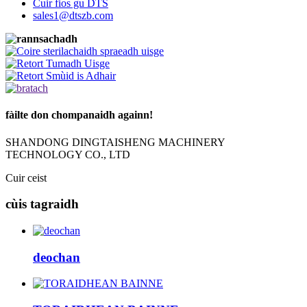
Cuir fios gu DTS
sales1@dtszb.com
fàilte don chompanaidh againn!
SHANDONG DINGTAISHENG MACHINERY
TECHNOLOGY CO., LTD
Cuir ceist
cùis tagraidh
deochan