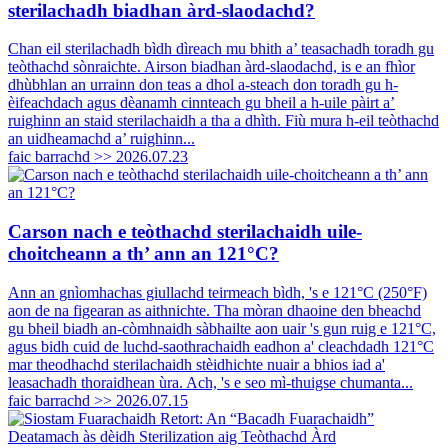
sterilachadh biadhan àrd-slaodachd?
Chan eil sterilachadh bìdh dìreach mu bhith a’ teasachadh toradh gu
teòthachd sònraichte. Airson biadhan àrd-slaodachd, is e an fhìor
dhùbhlan an urrainn don teas a dhol a-steach don toradh gu h-
èifeachdach agus dèanamh cinnteach gu bheil a h-uile pàirt a’
ruighinn an staid sterilachaidh a tha a dhìth. Fiù mura h-eil teòthachd
an uidheamachd a’ ruighinn...
faic barrachd >>
2026.07.23
Carson nach e teòthachd sterilachaidh uile-
choitcheann a th’ ann an 121°C?
Ann an gnìomhachas giullachd teirmeach bìdh, 's e 121°C (250°F)
aon de na figearan as aithnichte. Tha mòran dhaoine den bheachd
gu bheil biadh an-còmhnaidh sàbhailte aon uair 's gun ruig e 121°C,
agus bidh cuid de luchd-saothrachaidh eadhon a' cleachdadh 121°C
mar theodhachd sterilachaidh stèidhichte nuair a bhios iad a'
leasachadh thoraidhean ùra. Ach, 's e seo mì-thuigse chumanta...
faic barrachd >>
2026.07.15