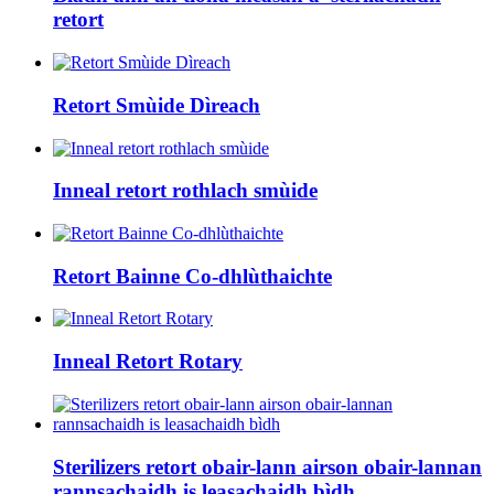
retort
Retort Smùide Dìreach
Inneal retort rothlach smùide
Retort Bainne Co-dhlùthaichte
Inneal Retort Rotary
Sterilizers retort obair-lann airson obair-lannan
rannsachaidh is leasachaidh bìdh