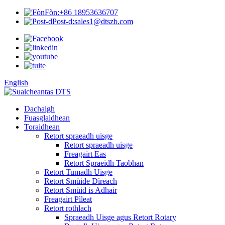
Fòn:
+86 18953636707
Post-d:
sales1@dtszb.com
English
Dachaigh
Fuasglaidhean
Toraidhean
Retort spraeadh uisge
Retort spraeadh uisge
Freagairt Eas
Retort Spraeidh Taobhan
Retort Tumadh Uisge
Retort Smùide Dìreach
Retort Smùid is Adhair
Freagairt Pìleat
Retort rothlach
Spraeadh Uisge agus Retort Rotary