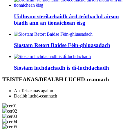
Uidheam sterilachaidh àrd-teòthachd airson
biadh ann an tionaichean èisg
Siostam Retort Baidse Fèin-ghluasadach
Siostam luchdachadh is dì-luchdachadh
TEISTEANAS/DEALBH LUCHD-ceannach
An Teisteanas againn
Dealbh luchd-ceannach