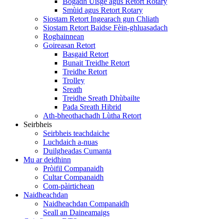
Bogadh Uisge agus Retort Rotary
Smùid agus Retort Rotary
Siostam Retort Ingearach gun Chliath
Siostam Retort Baidse Fèin-ghluasadach
Roghainnean
Goireasan Retort
Basgaid Retort
Bunait Treidhe Retort
Treidhe Retort
Trolley
Sreath
Treidhe Sreath Dhùbailte
Pada Sreath Hibrid
Ath-bheothachadh Lùtha Retort
Seirbheis
Seirbheis teachdaiche
Luchdaich a-nuas
Duilgheadas Cumanta
Mu ar deidhinn
Pròifil Companaidh
Cultar Companaidh
Com-pàirtichean
Naidheachdan
Naidheachdan Companaidh
Seall an Daineamaigs