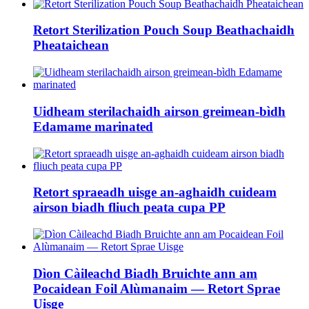
Retort Sterilization Pouch Soup Beathachaidh
Pheataichean
Uidheam sterilachaidh airson greimean-bìdh
Edamame marinated
Retort spraeadh uisge an-aghaidh cuideam
airson biadh fliuch peata cupa PP
Dìon Càileachd Biadh Bruichte ann am
Pocaidean Foil Alùmanaim — Retort Sprae
Uisge