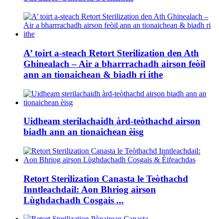
A’ toirt a-steach Retort Sterilization den Ath
Ghinealach – Air a bharrrachadh airson feòil
ann an tionaichean & biadh ri ithe
Uidheam sterilachaidh àrd-teòthachd airson
biadh ann an tionaichean èisg
Retort Sterilization Canasta le Teòthachd
Inntleachdail: Aon Bhriog airson
Lùghdachadh Cosgais ...