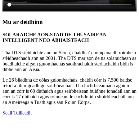
Mu ar deidhinn
SOLARAICHE AON-STAD DE THÙSAIREAN
INTELLIGENT NEO-ÀBHAISTEACH
Tha DTS stèidhichte ann an Sìona, chaidh a’ chompanaidh roimhe a
stèidheachadh ann an 2001. Tha DTS mar aon de na solaraichean as
buadhaiche airson gnìomhachas saothrachaidh sterilachaidh bìdh is
dibhe ann an Àisia.
Le 26 bliadhna de eòlas gnìomhachais, chaidh còrr is 7,500 baidse
retort a lìbhrigeadh gu soirbheachail. Tha luchd-ceannach againn
ann an còrr is 60 dùthaich agus seirbheisean buidhne ionadail ann an
còrr is 17 dùthaich agus roinnean, le eachdraidh shoirbheachail ann
an Ameireaga a Tuath agus san Roinn Eòrpa.
Seall Tuilleadh