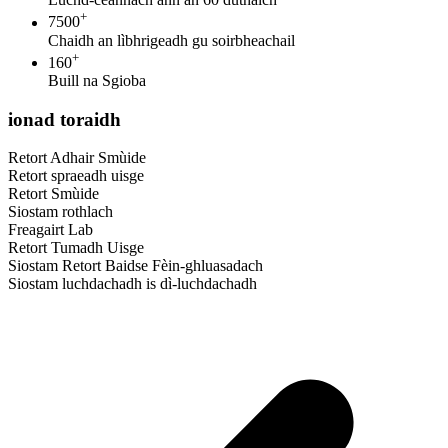
+
7500
Chaidh an lìbhrigeadh gu soirbheachail
+
160
Buill na Sgioba
ionad toraidh
Retort Adhair Smùide
Retort spraeadh uisge
Retort Smùide
Siostam rothlach
Freagairt Lab
Retort Tumadh Uisge
Siostam Retort Baidse Fèin-ghluasadach
Siostam luchdachadh is dì-luchdachadh