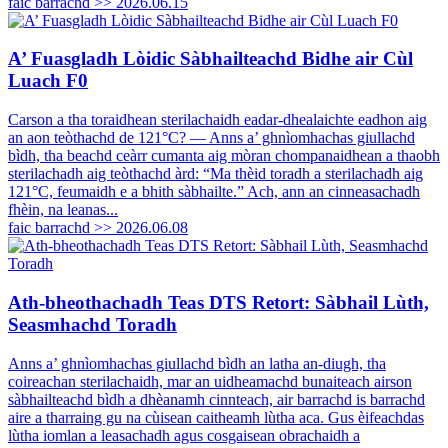
faic barrachd >>
2026.06.15
A’ Fuasgladh Lòidic Sàbhailteachd Bidhe air Cùl
Luach F0
Carson a tha toraidhean sterilachaidh eadar-dhealaichte eadhon aig
an aon teòthachd de 121°C? — Anns a’ ghnìomhachas giullachd
bìdh, tha beachd ceàrr cumanta aig mòran chompanaidhean a thaobh
sterilachadh aig teòthachd àrd: “Ma thèid toradh a sterilachadh aig
121°C, feumaidh e a bhith sàbhailte.” Ach, ann an cinneasachadh
fhèin, na leanas...
faic barrachd >>
2026.06.08
Ath-bheothachadh Teas DTS Retort: ​​Sàbhail Lùth,
Seasmhachd Toradh
Anns a’ ghnìomhachas giullachd bìdh an latha an-diugh, tha
coireachan sterilachaidh, mar an uidheamachd bunaiteach airson
sàbhailteachd bìdh a dhèanamh cinnteach, air barrachd is barrachd
aire a tharraing gu na cùisean caitheamh lùtha aca. Gus èifeachdas
lùtha iomlan a leasachadh agus cosgaisean obrachaidh a