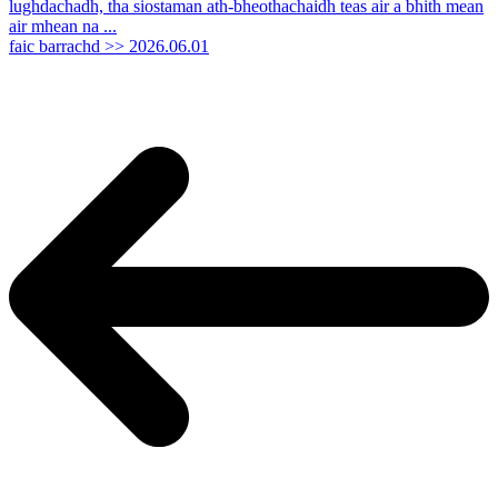
lughdachadh, tha siostaman ath-bheothachaidh teas air a bhith mean
air mhean na ...
faic barrachd >>
2026.06.01