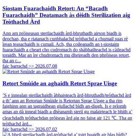
Siostam Fuarachaidh Retort: ​​An “Bacadh
Fuarachaidh” Deatamach às dèidh Sterilization aig
Teòthachd Àrd
Ann am pròiseasan sterilachaidh àrd-bhruthadh airson biadh is
deochan, tha e riatanach cunbhalachd teòthachd a chumail suas rè
ìrean teasachaidh is cumail. Ach, tha coileanadh an t-siostaim
fuarachaidh a cheart cho cudromach do shàbhailteachd is càileachd
toraidh. Mar an ìre chudromach mu dheireadh den phròiseas retort,
tha an c...
faic barrachd >>
2026.07.08
Retort Smùide an aghaidh Retort Sprae Uisge
’S e innealan sterilachaidh àbhaisteach àrd-bhruthadh/teòthachd àrd
a th’ ann an Retortan Smùide is Retortan Sprae Uisge a tha rim
faighinn ann an tagraidhean giullachd bìdh an-diugh. Is e prìomh
amas an dà inneal biadh a dhèanamh steril gu malairteach le bhith a’
cleachdadh teòthachdan pròiseas àrd aig no faisg air 121 ℃. Tha an
teòthachd àrd...
faic barrachd >>
2026.07.02