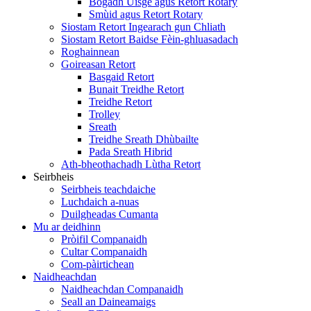
Bogadh Uisge agus Retort Rotary
Smùid agus Retort Rotary
Siostam Retort Ingearach gun Chliath
Siostam Retort Baidse Fèin-ghluasadach
Roghainnean
Goireasan Retort
Basgaid Retort
Bunait Treidhe Retort
Treidhe Retort
Trolley
Sreath
Treidhe Sreath Dhùbailte
Pada Sreath Hibrid
Ath-bheothachadh Lùtha Retort
Seirbheis
Seirbheis teachdaiche
Luchdaich a-nuas
Duilgheadas Cumanta
Mu ar deidhinn
Pròifil Companaidh
Cultar Companaidh
Com-pàirtichean
Naidheachdan
Naidheachdan Companaidh
Seall an Daineamaigs