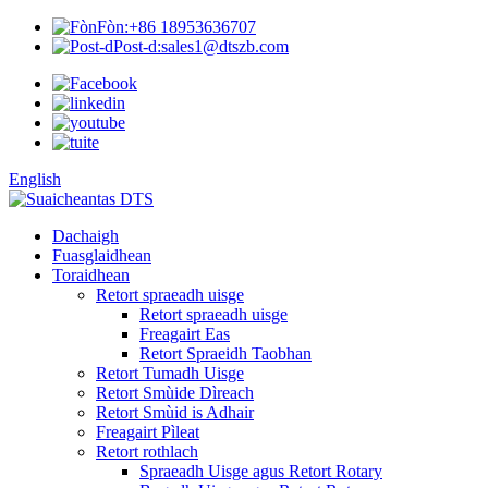
Fòn:
+86 18953636707
Post-d:
sales1@dtszb.com
English
Dachaigh
Fuasglaidhean
Toraidhean
Retort spraeadh uisge
Retort spraeadh uisge
Freagairt Eas
Retort Spraeidh Taobhan
Retort Tumadh Uisge
Retort Smùide Dìreach
Retort Smùid is Adhair
Freagairt Pìleat
Retort rothlach
Spraeadh Uisge agus Retort Rotary