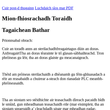
Cuir post-d thugainn
Luchdaich sìos mar PDF
Mion-fhiosrachadh Toraidh
Tagaichean Bathar
Prionnsabal obrach:
Cuir an toradh anns an sterilachadh
freagairt
agus dùin an doras.
An
freagairt
Tha an doras tèarainte le trì glasan-sàbhailteachd. Tron
phròiseas gu lèir, tha an doras glaiste gu meacanaigeach.
Thèid am pròiseas sterilachaidh a dhèanamh gu fèin-ghluasadach a
rèir an reasabaidh a chuirear a-steach don rianadair PLC meanbh-
phròiseasaidh.
Tha an siostam seo stèidhichte air teasachadh dìreach pacaidh bìdh
le smùid, gun mheadhanan teasachaidh eile (mar eisimpleir, tha an
siostam spraeraidh a’ cleachdadh uisge mar mheadhan eadar-