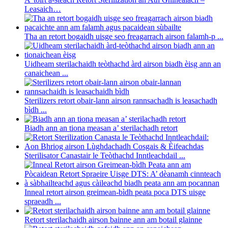
Leasaich…
Tha an retort bogaidh uisge seo freagarrach airson falamh-p ...
Uidheam sterilachaidh teòthachd àrd airson biadh èisg ann an
canaichean ...
Sterilizers retort obair-lann airson rannsachadh is leasachadh
bìdh ...
Biadh ann an tiona measan a’ sterilachadh retort
Sterilisator Canastair le Teòthachd Inntleachdail ...
Inneal retort airson greimean-bìdh peata poca DTS uisge
spraeadh ...
Retort sterilachaidh airson bainne ann am botail glainne