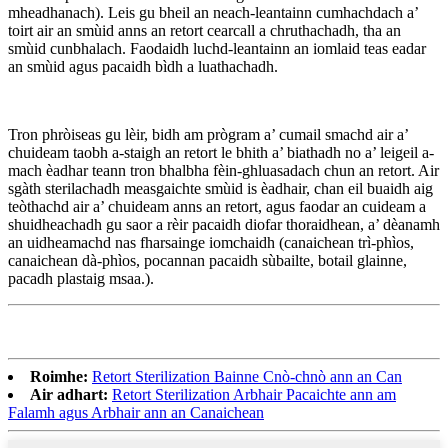
mheadhanach). Leis gu bheil an neach-leantainn cumhachdach a’
toirt air an smùid anns an retort cearcall a chruthachadh, tha an
smùid cunbhalach. Faodaidh luchd-leantainn an iomlaid teas eadar
an smùid agus pacaidh bìdh a luathachadh.
Tron phròiseas gu lèir, bidh am prògram a’ cumail smachd air a’
chuideam taobh a-staigh an retort le bhith a’ biathadh no a’ leigeil a-
mach èadhar teann tron ​​bhalbha fèin-ghluasadach chun an retort. Air
sgàth sterilachadh measgaichte smùid is èadhair, chan eil buaidh aig
teòthachd air a’ chuideam anns an retort, agus faodar an cuideam a
shuidheachadh gu saor a rèir pacaidh diofar thoraidhean, a’ dèanamh
an uidheamachd nas fharsainge iomchaidh (canaichean trì-phìos,
canaichean dà-phìos, pocannan pacaidh sùbailte, botail glainne,
pacadh plastaig msaa.).
Roimhe:
Retort Sterilization Bainne Cnò-chnò ann an Can
Air adhart:
Retort Sterilization Arbhair Pacaichte ann am
Falamh agus Arbhair ann an Canaichean