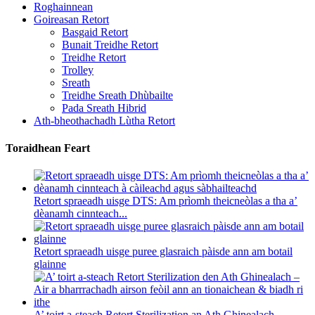
Roghainnean
Goireasan Retort
Basgaid Retort
Bunait Treidhe Retort
Treidhe Retort
Trolley
Sreath
Treidhe Sreath Dhùbailte
Pada Sreath Hibrid
Ath-bheothachadh Lùtha Retort
Toraidhean Feart
Retort spraeadh uisge DTS: Am prìomh theicneòlas a tha a’
dèanamh cinnteach...
Retort spraeadh uisge puree glasraich pàisde ann am botail
glainne
A’ toirt a-steach Retort Sterilization an Ath Ghinealach –