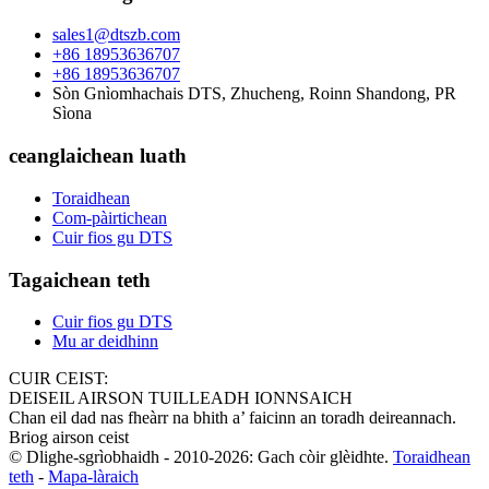
sales1@dtszb.com
+86 18953636707
+86 18953636707
Sòn Gnìomhachais DTS, Zhucheng, Roinn Shandong, PR
Sìona
ceanglaichean luath
Toraidhean
Com-pàirtichean
Cuir fios gu DTS
Tagaichean teth
Cuir fios gu DTS
Mu ar deidhinn
CUIR CEIST:
DEISEIL AIRSON TUILLEADH IONNSAICH
Chan eil dad nas fheàrr na bhith a’ faicinn an toradh deireannach.
Briog airson ceist
© Dlighe-sgrìobhaidh - 2010-2026: Gach còir glèidhte.
Toraidhean
teth
-
Mapa-làraich