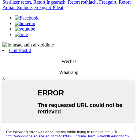
Sterilizer retort
,
Retort Ingearach
,
Retort rothlach
,
Freagairt
,
Retort
Adhair Smùide
,
Freagairt Pìleat
,
Cuir Post-d
Wechat
Whatsapp
x