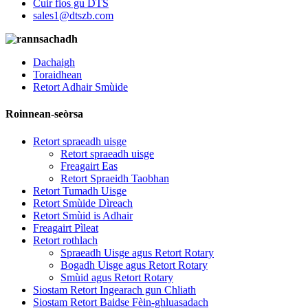
Cuir fios gu DTS
sales1@dtszb.com
Dachaigh
Toraidhean
Retort Adhair Smùide
Roinnean-seòrsa
Retort spraeadh uisge
Retort spraeadh uisge
Freagairt Eas
Retort Spraeidh Taobhan
Retort Tumadh Uisge
Retort Smùide Dìreach
Retort Smùid is Adhair
Freagairt Pìleat
Retort rothlach
Spraeadh Uisge agus Retort Rotary
Bogadh Uisge agus Retort Rotary
Smùid agus Retort Rotary
Siostam Retort Ingearach gun Chliath
Siostam Retort Baidse Fèin-ghluasadach