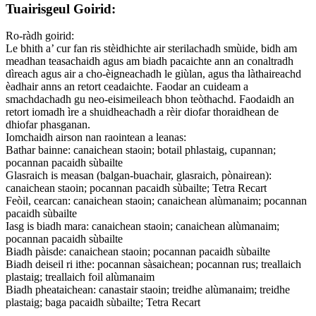
Tuairisgeul Goirid:
Ro-ràdh goirid:
Le bhith a’ cur fan ris stèidhichte air sterilachadh smùide, bidh am
meadhan teasachaidh agus am biadh pacaichte ann an conaltradh
dìreach agus air a cho-èigneachadh le giùlan, agus tha làthaireachd
èadhair anns an retort ceadaichte. Faodar an cuideam a
smachdachadh gu neo-eisimeileach bhon teòthachd. Faodaidh an
retort iomadh ìre a shuidheachadh a rèir diofar thoraidhean de
dhiofar phasganan.
Iomchaidh airson nan raointean a leanas:
Bathar bainne: canaichean staoin; botail phlastaig, cupannan;
pocannan pacaidh sùbailte
Glasraich is measan (balgan-buachair, glasraich, pònairean):
canaichean staoin; pocannan pacaidh sùbailte; Tetra Recart
Feòil, cearcan: canaichean staoin; canaichean alùmanaim; pocannan
pacaidh sùbailte
Iasg is biadh mara: canaichean staoin; canaichean alùmanaim;
pocannan pacaidh sùbailte
Biadh pàisde: canaichean staoin; pocannan pacaidh sùbailte
Biadh deiseil ri ithe: pocannan sàsaichean; pocannan rus; treallaich
plastaig; treallaich foil alùmanaim
Biadh pheataichean: canastair staoin; treidhe alùmanaim; treidhe
plastaig; baga pacaidh sùbailte; Tetra Recart