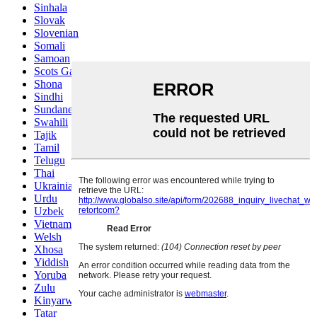
Sinhala
Slovak
Slovenian
Somali
Samoan
Scots Gaelic
Shona
Sindhi
Sundanese
Swahili
Tajik
Tamil
Telugu
Thai
Ukrainian
Urdu
Uzbek
Vietnamese
Welsh
Xhosa
Yiddish
Yoruba
Zulu
Kinyarwanda
Tatar