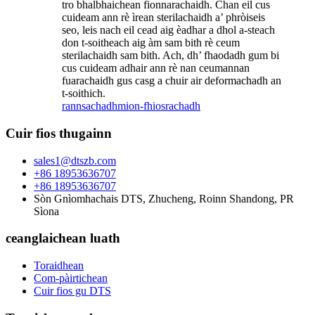
tro bhalbhaichean fionnarachaidh. Chan eil cus
cuideam ann rè ìrean sterilachaidh a’ phròiseis
seo, leis nach eil cead aig èadhar a dhol a-steach
don t-soitheach aig àm sam bith rè ceum
sterilachaidh sam bith. Ach, dh’ fhaodadh gum bi
cus cuideam adhair ann rè nan ceumannan
fuarachaidh gus casg a chuir air deformachadh an
t-soithich.
rannsachadh
mion-fhiosrachadh
Cuir fios thugainn
sales1@dtszb.com
+86 18953636707
+86 18953636707
Sòn Gnìomhachais DTS, Zhucheng, Roinn Shandong, PR
Sìona
ceanglaichean luath
Toraidhean
Com-pàirtichean
Cuir fios gu DTS