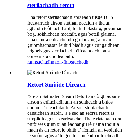
sterilachadh retort
Tha retort sterilachaidh spraeadh uisge DTS
freagarrach airson stuthan pacaidh a tha an
aghaidh teòthachd àrd, leithid plastaig, pocannan
bog, soithichean meatailt, agus botail glainne.
Tha e air a chleachdadh gu farsaing ann an
gnìomhachasan leithid biadh agus cungaidhean-
leigheis gus sterilachadh èifeachdach agus
coileanta a choileanadh.
rannsachadh
mion-fhiosrachadh
Retort Smùide Dìreach
’S e an Saturated Steam Retort an dòigh as sine
airson sterilachadh ann an soitheach a bhios
daoine a’ cleachdadh. Airson sterilachadh
canaichean staoin, ’s e seo an seòrsa retort as
sìmplidh agus as earbsaiche. Tha e riatanach don
phròiseas gum bi an èadhar gu lèir air a thoirt a-
mach às an retort le bhith a’ lìonadh an t-soithich
le smùid agus a’ leigeil leis an èadhar teicheadh ​​