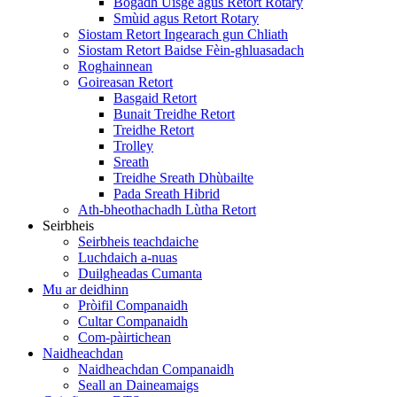
Bogadh Uisge agus Retort Rotary
Smùid agus Retort Rotary
Siostam Retort Ingearach gun Chliath
Siostam Retort Baidse Fèin-ghluasadach
Roghainnean
Goireasan Retort
Basgaid Retort
Bunait Treidhe Retort
Treidhe Retort
Trolley
Sreath
Treidhe Sreath Dhùbailte
Pada Sreath Hibrid
Ath-bheothachadh Lùtha Retort
Seirbheis
Seirbheis teachdaiche
Luchdaich a-nuas
Duilgheadas Cumanta
Mu ar deidhinn
Pròifil Companaidh
Cultar Companaidh
Com-pàirtichean
Naidheachdan
Naidheachdan Companaidh
Seall an Daineamaigs