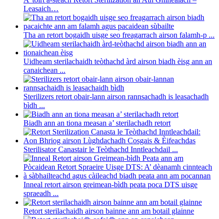
Leasaich…
Tha an retort bogaidh uisge seo freagarrach airson falamh-p ...
Uidheam sterilachaidh teòthachd àrd airson biadh èisg ann an
canaichean ...
Sterilizers retort obair-lann airson rannsachadh is leasachadh
bìdh ...
Biadh ann an tiona measan a’ sterilachadh retort
Sterilisator Canastair le Teòthachd Inntleachdail ...
Inneal retort airson greimean-bìdh peata poca DTS uisge
spraeadh ...
Retort sterilachaidh airson bainne ann am botail glainne