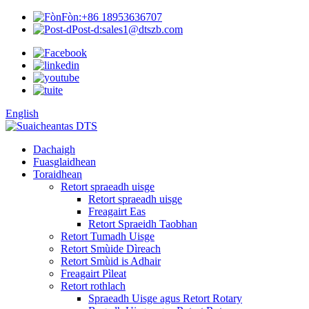
Fòn:
+86 18953636707
Post-d:
sales1@dtszb.com
English
Dachaigh
Fuasglaidhean
Toraidhean
Retort spraeadh uisge
Retort spraeadh uisge
Freagairt Eas
Retort Spraeidh Taobhan
Retort Tumadh Uisge
Retort Smùide Dìreach
Retort Smùid is Adhair
Freagairt Pìleat
Retort rothlach
Spraeadh Uisge agus Retort Rotary