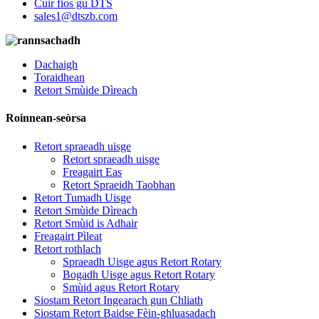
Cuir fios gu DTS
sales1@dtszb.com
Dachaigh
Toraidhean
Retort Smùide Dìreach
Roinnean-seòrsa
Retort spraeadh uisge
Retort spraeadh uisge
Freagairt Eas
Retort Spraeidh Taobhan
Retort Tumadh Uisge
Retort Smùide Dìreach
Retort Smùid is Adhair
Freagairt Pìleat
Retort rothlach
Spraeadh Uisge agus Retort Rotary
Bogadh Uisge agus Retort Rotary
Smùid agus Retort Rotary
Siostam Retort Ingearach gun Chliath
Siostam Retort Baidse Fèin-ghluasadach