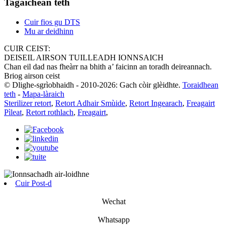
Tagaichean teth
Cuir fios gu DTS
Mu ar deidhinn
CUIR CEIST:
DEISEIL AIRSON TUILLEADH IONNSAICH
Chan eil dad nas fheàrr na bhith a’ faicinn an toradh deireannach.
Briog airson ceist
© Dlighe-sgrìobhaidh - 2010-2026: Gach còir glèidhte.
Toraidhean
teth
-
Mapa-làraich
Sterilizer retort
,
Retort Adhair Smùide
,
Retort Ingearach
,
Freagairt
Pìleat
,
Retort rothlach
,
Freagairt
,
Cuir Post-d
Wechat
Whatsapp