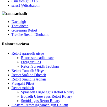
Cuir fios gu DTS
sales1@dtszb.com
Dachaigh
Toraidhean
Goireasan Retort
Treidhe Sreath Dhùbailte
Roinnean-seòrsa
Retort spraeadh uisge
Retort spraeadh uisge
Freagairt Eas
Retort Spraeidh Taobhan
Retort Tumadh Uisge
Retort Smùide Dìreach
Retort Smùid is Adhair
Freagairt Pìleat
Retort rothlach
Spraeadh Uisge agus Retort Rotary
Bogadh Uisge agus Retort Rotary
Smùid agus Retort Rotary
Siostam Retort Ingearach gun Chliath