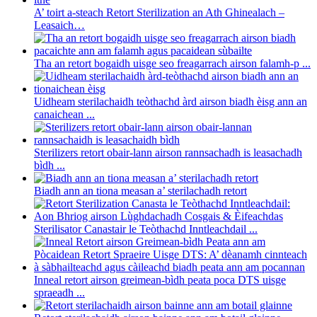
A’ toirt a-steach Retort Sterilization an Ath Ghinealach –
Leasaich…
Tha an retort bogaidh uisge seo freagarrach airson falamh-p ...
Uidheam sterilachaidh teòthachd àrd airson biadh èisg ann an
canaichean ...
Sterilizers retort obair-lann airson rannsachadh is leasachadh
bìdh ...
Biadh ann an tiona measan a’ sterilachadh retort
Sterilisator Canastair le Teòthachd Inntleachdail ...
Inneal retort airson greimean-bìdh peata poca DTS uisge
spraeadh ...