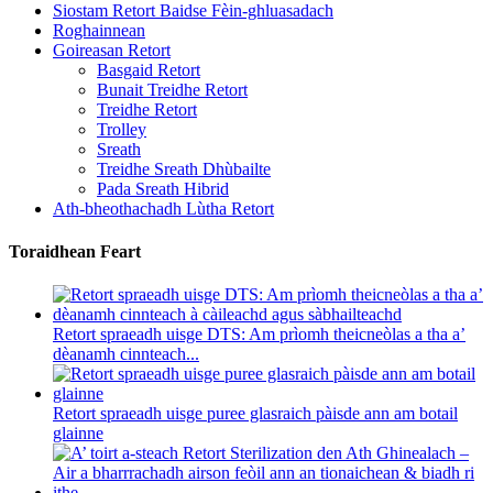
Siostam Retort Baidse Fèin-ghluasadach
Roghainnean
Goireasan Retort
Basgaid Retort
Bunait Treidhe Retort
Treidhe Retort
Trolley
Sreath
Treidhe Sreath Dhùbailte
Pada Sreath Hibrid
Ath-bheothachadh Lùtha Retort
Toraidhean Feart
Retort spraeadh uisge DTS: Am prìomh theicneòlas a tha a’
dèanamh cinnteach...
Retort spraeadh uisge puree glasraich pàisde ann am botail
glainne