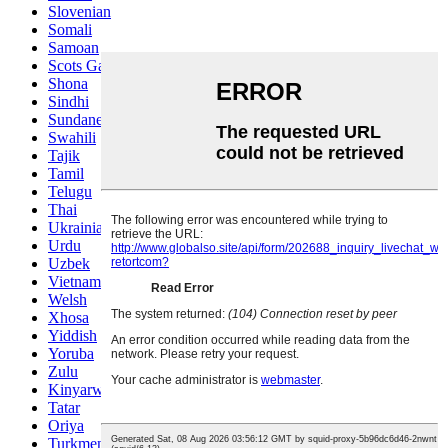
Slovenian
Somali
Samoan
Scots Gaelic
Shona
Sindhi
Sundanese
Swahili
Tajik
Tamil
Telugu
Thai
Ukrainian
Urdu
Uzbek
Vietnamese
Welsh
Xhosa
Yiddish
Yoruba
Zulu
Kinyarwanda
Tatar
Oriya
Turkmen