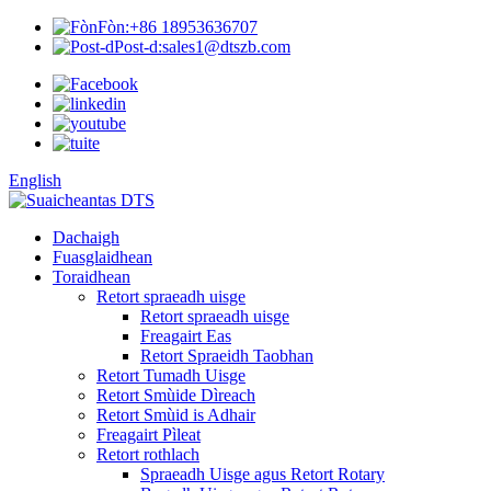
Fòn:
+86 18953636707
Post-d:
sales1@dtszb.com
English
Dachaigh
Fuasglaidhean
Toraidhean
Retort spraeadh uisge
Retort spraeadh uisge
Freagairt Eas
Retort Spraeidh Taobhan
Retort Tumadh Uisge
Retort Smùide Dìreach
Retort Smùid is Adhair
Freagairt Pìleat
Retort rothlach
Spraeadh Uisge agus Retort Rotary