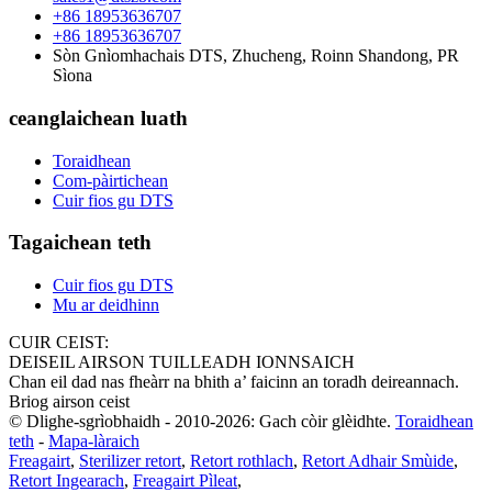
+86 18953636707
+86 18953636707
Sòn Gnìomhachais DTS, Zhucheng, Roinn Shandong, PR
Sìona
ceanglaichean luath
Toraidhean
Com-pàirtichean
Cuir fios gu DTS
Tagaichean teth
Cuir fios gu DTS
Mu ar deidhinn
CUIR CEIST:
DEISEIL AIRSON TUILLEADH IONNSAICH
Chan eil dad nas fheàrr na bhith a’ faicinn an toradh deireannach.
Briog airson ceist
© Dlighe-sgrìobhaidh - 2010-2026: Gach còir glèidhte.
Toraidhean
teth
-
Mapa-làraich
Freagairt
,
Sterilizer retort
,
Retort rothlach
,
Retort Adhair Smùide
,
Retort Ingearach
,
Freagairt Pìleat
,