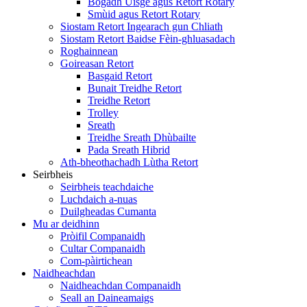
Bogadh Uisge agus Retort Rotary
Smùid agus Retort Rotary
Siostam Retort Ingearach gun Chliath
Siostam Retort Baidse Fèin-ghluasadach
Roghainnean
Goireasan Retort
Basgaid Retort
Bunait Treidhe Retort
Treidhe Retort
Trolley
Sreath
Treidhe Sreath Dhùbailte
Pada Sreath Hibrid
Ath-bheothachadh Lùtha Retort
Seirbheis
Seirbheis teachdaiche
Luchdaich a-nuas
Duilgheadas Cumanta
Mu ar deidhinn
Pròifil Companaidh
Cultar Companaidh
Com-pàirtichean
Naidheachdan
Naidheachdan Companaidh
Seall an Daineamaigs