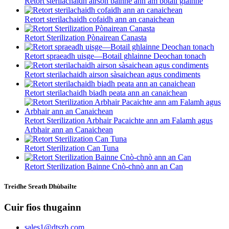
Retort sterilachaidh airson bainne ann am botail glainne
Retort sterilachaidh cofaidh ann an canaichean
Retort Sterilization Pònairean Canasta
Retort spraeadh uisge—Botail ghlainne Deochan tonach
Retort sterilachaidh airson sàsaichean agus condiments
Retort sterilachaidh biadh peata ann an canaichean
Retort Sterilization Arbhair Pacaichte ann am Falamh agus
Arbhair ann an Canaichean
Retort Sterilization Can Tuna
Retort Sterilization Bainne Cnò-chnò ann an Can
Treidhe Sreath Dhùbailte
Cuir fios thugainn
sales1@dtszb.com