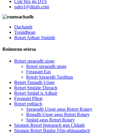
Cuir fios gu DTS
sales1@dtszb.com
Dachaigh
Toraidhean
Retort Adhair Smùide
Roinnean-seòrsa
Retort spraeadh uisge
Retort spraeadh uisge
Freagairt Eas
Retort Spraeidh Taobhan
Retort Tumadh Uisge
Retort Smùide Dìreach
Retort Smùid is Adhair
Freagairt Pìleat
Retort rothlach
Spraeadh Uisge agus Retort Rotary
Bogadh Uisge agus Retort Rotary
Smùid agus Retort Rotary
Siostam Retort Ingearach gun Chliath
Siostam Retort Baidse Fèin-ghluasadach