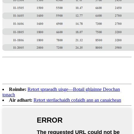
Roimhe:
Retort spraeadh uisge—Botail ghlainne Deochan
tonach
Air adhart:
Retort sterilachaidh cofaidh ann an canaichean