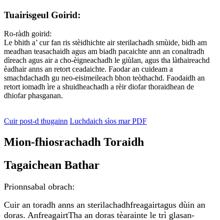
Tuairisgeul Goirid:
Ro-ràdh goirid:
Le bhith a’ cur fan ris stèidhichte air sterilachadh smùide, bidh am
meadhan teasachaidh agus am biadh pacaichte ann an conaltradh
dìreach agus air a cho-èigneachadh le giùlan, agus tha làthaireachd
èadhair anns an retort ceadaichte. Faodar an cuideam a
smachdachadh gu neo-eisimeileach bhon teòthachd. Faodaidh an
retort iomadh ìre a shuidheachadh a rèir diofar thoraidhean de
dhiofar phasganan.
Cuir post-d thugainn
Luchdaich sìos mar PDF
Mion-fhiosrachadh Toraidh
Tagaichean Bathar
Prionnsabal obrach:
Cuir an toradh anns an sterilachadh
freagairt
agus dùin an
doras. An
freagairt
Tha an doras tèarainte le trì glasan-