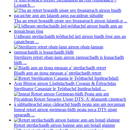
Leasaich…
Tha an retort bogaidh uisge seo freagarrach airson falamh-p ...
Uidheam sterilachaidh teòthachd àrd airson biadh èisg ann an
canaichean ...
Sterilizers retort obair-lann airson rannsachadh is leasachadh
bìdh ...
Biadh ann an tiona measan a’ sterilachadh retort
Sterilisator Canastair le Teòthachd Inntleachdail ...
Inneal retort airson greimean-bìdh peata poca DTS uisge
spraeadh ...
Retort sterilachaidh airson bainne ann am botail glainne