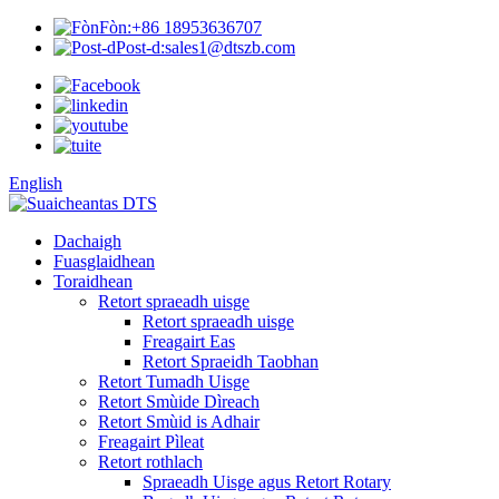
Fòn:
+86 18953636707
Post-d:
sales1@dtszb.com
English
Dachaigh
Fuasglaidhean
Toraidhean
Retort spraeadh uisge
Retort spraeadh uisge
Freagairt Eas
Retort Spraeidh Taobhan
Retort Tumadh Uisge
Retort Smùide Dìreach
Retort Smùid is Adhair
Freagairt Pìleat
Retort rothlach
Spraeadh Uisge agus Retort Rotary