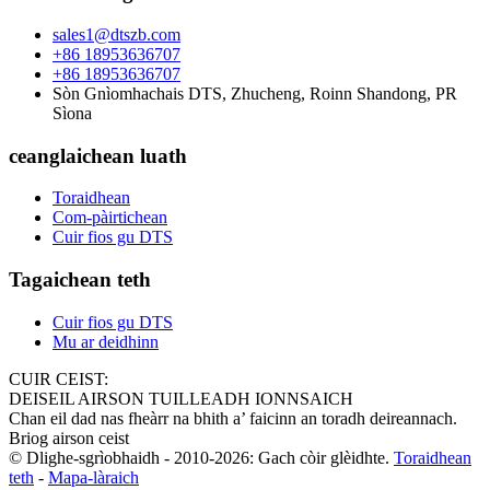
sales1@dtszb.com
+86 18953636707
+86 18953636707
Sòn Gnìomhachais DTS, Zhucheng, Roinn Shandong, PR
Sìona
ceanglaichean luath
Toraidhean
Com-pàirtichean
Cuir fios gu DTS
Tagaichean teth
Cuir fios gu DTS
Mu ar deidhinn
CUIR CEIST:
DEISEIL AIRSON TUILLEADH IONNSAICH
Chan eil dad nas fheàrr na bhith a’ faicinn an toradh deireannach.
Briog airson ceist
© Dlighe-sgrìobhaidh - 2010-2026: Gach còir glèidhte.
Toraidhean
teth
-
Mapa-làraich