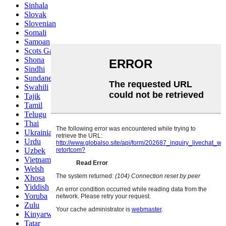
Sinhala
Slovak
Slovenian
Somali
Samoan
Scots Gaelic
Shona
Sindhi
Sundanese
Swahili
Tajik
Tamil
Telugu
Thai
Ukrainian
Urdu
Uzbek
Vietnamese
Welsh
Xhosa
Yiddish
Yoruba
Zulu
Kinyarwanda
Tatar