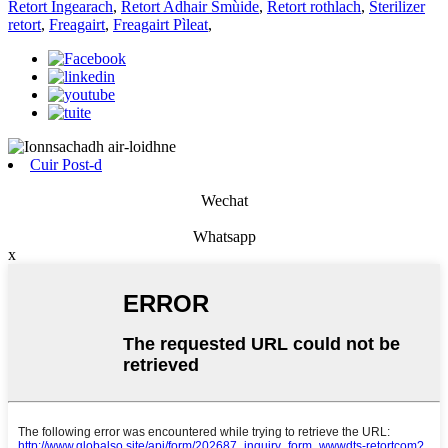
Retort Ingearach
,
Retort Adhair Smùide
,
Retort rothlach
,
Sterilizer
retort
,
Freagairt
,
Freagairt Pìleat
,
Cuir Post-d
Wechat
Whatsapp
x