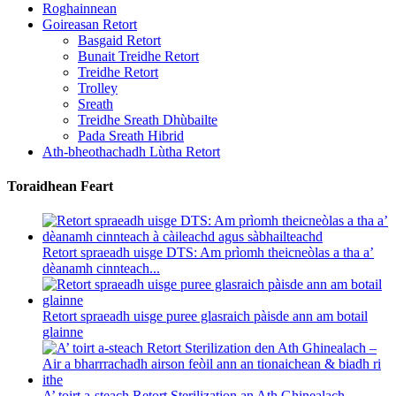
Roghainnean
Goireasan Retort
Basgaid Retort
Bunait Treidhe Retort
Treidhe Retort
Trolley
Sreath
Treidhe Sreath Dhùbailte
Pada Sreath Hibrid
Ath-bheothachadh Lùtha Retort
Toraidhean Feart
Retort spraeadh uisge DTS: Am prìomh theicneòlas a tha a’
dèanamh cinnteach...
Retort spraeadh uisge puree glasraich pàisde ann am botail
glainne
A’ toirt a-steach Retort Sterilization an Ath Ghinealach –