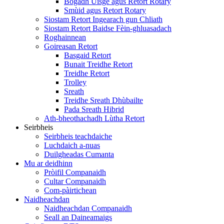
Bogadh Uisge agus Retort Rotary
Smùid agus Retort Rotary
Siostam Retort Ingearach gun Chliath
Siostam Retort Baidse Fèin-ghluasadach
Roghainnean
Goireasan Retort
Basgaid Retort
Bunait Treidhe Retort
Treidhe Retort
Trolley
Sreath
Treidhe Sreath Dhùbailte
Pada Sreath Hibrid
Ath-bheothachadh Lùtha Retort
Seirbheis
Seirbheis teachdaiche
Luchdaich a-nuas
Duilgheadas Cumanta
Mu ar deidhinn
Pròifil Companaidh
Cultar Companaidh
Com-pàirtichean
Naidheachdan
Naidheachdan Companaidh
Seall an Daineamaigs