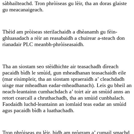
sàbhailteachd. Tron phròiseas gu lèir, tha an doras glaiste
gu meacanaigeach.
Thèid am pròiseas sterilachaidh a dhèanamh gu fèin-
ghluasadach a rèir an reasabaidh a chuirear a-steach don
rianadair PLC meanbh-phròiseasaidh.
Tha an siostam seo stèidhichte air teasachadh dìreach
pacaidh bìdh le smùid, gun mheadhanan teasachaidh eile
(mar eisimpleir, tha an siostam spraeraidh a’ cleachdadh
uisge mar mheadhan eadar-mheadhanach). Leis gu bheil an
neach-leantainn cumhachdach a’ toirt air an smùid anns an
retort cearcall a chruthachadh, tha an smùid cunbhalach.
Faodaidh luchd-leantainn an iomlaid teas eadar an smùid
agus pacaidh bìdh a luathachadh.
Tron phròiseas gu lèir, bidh am prògram a’ cumail smachd