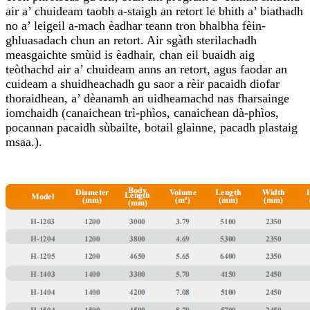
air a’ chuideam taobh a-staigh an retort le bhith a’ biathadh
no a’ leigeil a-mach èadhar teann tron ​​bhalbha fèin-
ghluasadach chun an retort. Air sgàth sterilachadh
measgaichte smùid is èadhair, chan eil buaidh aig
teòthachd air a’ chuideam anns an retort, agus faodar an
cuideam a shuidheachadh gu saor a rèir pacaidh diofar
thoraidhean, a’ dèanamh an uidheamachd nas fharsainge
iomchaidh (canaichean trì-phìos, canaichean dà-phìos,
pocannan pacaidh sùbailte, botail glainne, pacadh plastaig
msaa.).