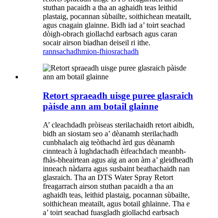
stuthan pacaidh a tha an aghaidh teas leithid
plastaig, pocannan sùbailte, soithichean meatailt,
agus cnagain glainne. Bidh iad a’ toirt seachad
dòigh-obrach giollachd earbsach agus caran
socair airson biadhan deiseil ri ithe.
rannsachadh
mion-fhiosrachadh
Retort spraeadh uisge puree glasraich
pàisde ann am botail glainne
A’ cleachdadh pròiseas sterilachaidh retort aibidh,
bidh an siostam seo a’ dèanamh sterilachadh
cunbhalach aig teòthachd àrd gus dèanamh
cinnteach à lughdachadh èifeachdach meanbh-
fhàs-bheairtean agus aig an aon àm a’ gleidheadh
​​inneach nàdarra agus susbaint beathachaidh nan
glasraich. Tha an DTS Water Spray Retort
freagarrach airson stuthan pacaidh a tha an
aghaidh teas, leithid plastaig, pocannan sùbailte,
soithichean meatailt, agus botail ghlainne. Tha e
a’ toirt seachad fuasgladh giollachd earbsach