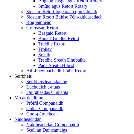
Bogadh Uisge agus Retort Rotary
Smùid agus Retort Rotary
Siostam Retort Ingearach gun Chliath
Siostam Retort Baidse Fèin-ghluasadach
Roghainnean
Goireasan Retort
Basgaid Retort
Bunait Treidhe Retort
Treidhe Retort
Trolley
Sreath
Treidhe Sreath Dhùbailte
Pada Sreath Hibrid
Ath-bheothachadh Lùtha Retort
Seirbheis
Seirbheis teachdaiche
Luchdaich a-nuas
Duilgheadas Cumanta
Mu ar deidhinn
Pròifil Companaidh
Cultar Companaidh
Com-pàirtichean
Naidheachdan
Naidheachdan Companaidh
Seall an Daineamaigs