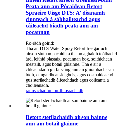
Peata ann am Pòcaidean Retort
Spraeire Uisge DTS: A’ dèanamh
cinnteach à sàbhailteachd agus
càileachd biadh peata ann am
pocannan
Ro-ràdh goirid:
Tha an DTS Water Spray Retort freagarrach
airson stuthan pacaidh a tha an aghaidh teòthachd
àrd, leithid plastaig, pocannan bog, soithichean
meatailt, agus botail ghlainne. Tha e air a
chleachdadh gu farsaing ann an gnìomhachasan
bìdh, cungaidhean-leigheis, agus cosmaideachd
gus sterilachadh èifeachdach agus coileanta a
choileanadh.
rannsachadh
mion-fhiosrachadh
Retort sterilachaidh airson bainne
ann am botail glainne