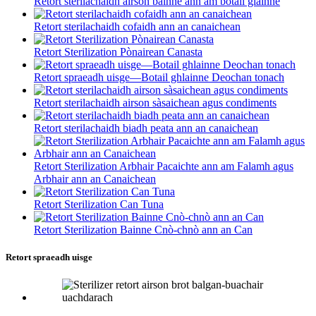
Retort sterilachaidh airson bainne ann am botail glainne
Retort sterilachaidh cofaidh ann an canaichean
Retort Sterilization Pònairean Canasta
Retort spraeadh uisge—Botail ghlainne Deochan tonach
Retort sterilachaidh airson sàsaichean agus condiments
Retort sterilachaidh biadh peata ann an canaichean
Retort Sterilization Arbhair Pacaichte ann am Falamh agus
Arbhair ann an Canaichean
Retort Sterilization Can Tuna
Retort Sterilization Bainne Cnò-chnò ann an Can
Retort spraeadh uisge