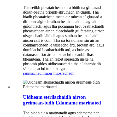
Tha seilbh pheataichean air a bhith na ghluasad
dòigh-beatha prìomh-shruthach an-diugh. Tha
biadh pheataichean mean air mhean a’ gluasad a
dh’ionnsaigh chruthan beathachaidh leaghaidh is
gnìomhach, agus tha pocannan brot beathachaidh
pheataichean air an cleachdadh gu farsaing airson
uisgeachadh làitheil agus stuthan beathachaidh
airson cait is coin. Tha na toraidhean sin air an
comharrachadh le taiseachd àrd, pròtain àrd, agus
dùmhlachd beathachaidh àrd, a chuireas
riatanasan fìor àrd air smachd meanbh-fhàs-
bheairtean. Tha an retort spraeadh uisge na
phrìomh phìos uidheamachd a tha a’ dearbhadh
sàbhailteachd toraidh agus...
rannsachadh
mion-fhiosrachadh
Uidheam sterilachaidh airson
greimean-bìdh Edamame marinated
Tha biadh air a marinatadh agus edamame nan