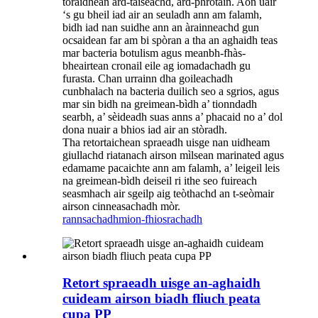
toraidhean àrd-taiseachd, àrd-phròtain. Aon uair
‘s gu bheil iad air an seuladh ann am falamh,
bidh iad nan suidhe ann an àrainneachd gun
ocsaidean far am bi spòran a tha an aghaidh teas
mar bacteria botulism agus meanbh-fhàs-
bheairtean cronail eile ag iomadachadh gu
furasta. Chan urrainn dha goileachadh
cunbhalach na bacteria duilich seo a sgrios, agus
mar sin bidh na greimean-bìdh a’ tionndadh
searbh, a’ sèideadh suas anns a’ phacaid no a’ dol
dona nuair a bhios iad air an stòradh.
Tha retortaichean spraeadh uisge nan uidheam
giullachd riatanach airson mìlsean marinated agus
edamame pacaichte ann am falamh, a’ leigeil leis
na greimean-bìdh deiseil ri ithe seo fuireach
seasmhach air sgeilp aig teòthachd an t-seòmair
airson cinneasachadh mòr.
rannsachadh
mion-fhiosrachadh
Retort spraeadh uisge an-aghaidh
cuideam airson biadh fliuch peata
cupa PP