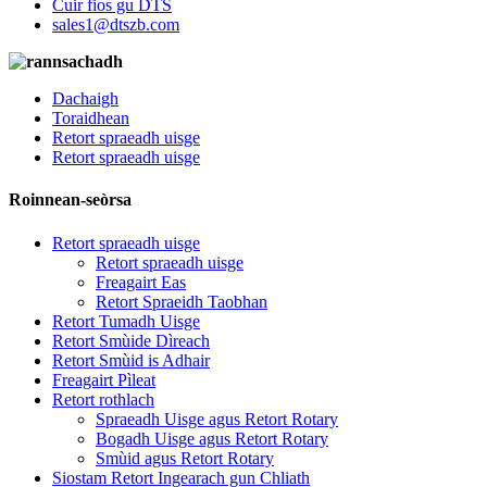
Cuir fios gu DTS
sales1@dtszb.com
Dachaigh
Toraidhean
Retort spraeadh uisge
Retort spraeadh uisge
Roinnean-seòrsa
Retort spraeadh uisge
Retort spraeadh uisge
Freagairt Eas
Retort Spraeidh Taobhan
Retort Tumadh Uisge
Retort Smùide Dìreach
Retort Smùid is Adhair
Freagairt Pìleat
Retort rothlach
Spraeadh Uisge agus Retort Rotary
Bogadh Uisge agus Retort Rotary
Smùid agus Retort Rotary
Siostam Retort Ingearach gun Chliath