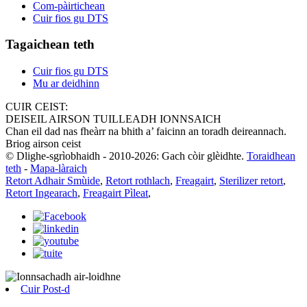
Com-pàirtichean
Cuir fios gu DTS
Tagaichean teth
Cuir fios gu DTS
Mu ar deidhinn
CUIR CEIST:
DEISEIL AIRSON TUILLEADH IONNSAICH
Chan eil dad nas fheàrr na bhith a’ faicinn an toradh deireannach.
Briog airson ceist
© Dlighe-sgrìobhaidh - 2010-2026: Gach còir glèidhte.
Toraidhean
teth
-
Mapa-làraich
Retort Adhair Smùide
,
Retort rothlach
,
Freagairt
,
Sterilizer retort
,
Retort Ingearach
,
Freagairt Pìleat
,
Cuir Post-d