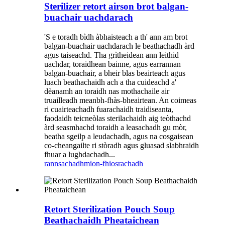
Sterilizer retort airson brot balgan-
buachair uachdarach
'S e toradh bìdh àbhaisteach a th' ann am brot
balgan-buachair uachdarach le beathachadh àrd
agus taiseachd. Tha grìtheidean ann leithid
uachdar, toraidhean bainne, agus earrannan
balgan-buachair, a bheir blas beairteach agus
luach beathachaidh ach a tha cuideachd a'
dèanamh an toraidh nas mothachaile air
truailleadh meanbh-fhàs-bheairtean. An coimeas
ri cuairteachadh fuarachaidh traidiseanta,
faodaidh teicneòlas sterilachaidh aig teòthachd
àrd seasmhachd toraidh a leasachadh gu mòr,
beatha sgeilp a leudachadh, agus na cosgaisean
co-cheangailte ri stòradh agus gluasad slabhraidh
fhuar a lughdachadh...
rannsachadh
mion-fhiosrachadh
Retort Sterilization Pouch Soup
Beathachaidh Pheataichean