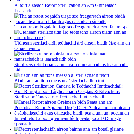
A’ toirt a-steach Retort Sterilization an Ath Ghinealach –
Leasaich…
Tha an retort bogaidh uisge seo freagarrach airson falamh-p ...
Uidheam sterilachaidh teòthachd àrd airson biadh èisg ann an
canaichean ...
Sterilizers retort obair-lann airson rannsachadh is leasachadh
bìdh ...
Biadh ann an tiona measan a’ sterilachadh retort
Sterilisator Canastair le Teòthachd Inntleachdail ...
Inneal retort airson greimean-bìdh peata poca DTS uisge
spraeadh ...