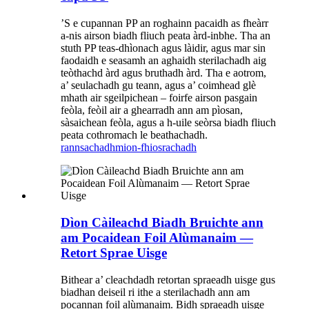
’S e cupannan PP an roghainn pacaidh as fheàrr
a-nis airson biadh fliuch peata àrd-inbhe. Tha an
stuth PP teas-dhìonach agus làidir, agus mar sin
faodaidh e seasamh an aghaidh sterilachadh aig
teòthachd àrd agus bruthadh àrd. Tha e aotrom,
a’ seulachadh gu teann, agus a’ coimhead glè
mhath air sgeilpichean – foirfe airson pasgain
feòla, feòil air a ghearradh ann am pìosan,
sàsaichean feòla, agus a h-uile seòrsa biadh fliuch
peata cothromach le beathachadh.
rannsachadh
mion-fhiosrachadh
Dìon Càileachd Biadh Bruichte ann
am Pocaidean Foil Alùmanaim —
Retort Sprae Uisge
Bithear a’ cleachdadh retortan spraeadh uisge gus
biadhan deiseil ri ithe a sterilachadh ann am
pocannan foil alùmanaim. Bidh spraeadh uisge