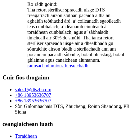
Ro-ràdh goirid:
Tha retort steriliser spraeadh uisge DTS
freagarrach airson stuthan pacaidh a tha an
aghaidh teòthachd àrd, a’ coileanadh sgaoileadh
teas cunbhalach, a’ dèanamh cinnteach à
toraidhean cunbhalach, agus a’ sàbhaladh
timcheall air 30% de smùid. Tha tanca retort
steriliser spraeadh uisge air a dhealbhadh gu
sònraichte airson biadh a sterilachadh ann am
pocannan pacaidh sùbailte, botail phlastaig, botail
ghlainne agus canaichean alùmanum.
rannsachadh
mion-fhiosrachadh
Cuir fios thugainn
sales1@dtszb.com
+86 18953636707
+86 18953636707
Sòn Gnìomhachais DTS, Zhucheng, Roinn Shandong, PR
Sìona
ceanglaichean luath
Toraidhean