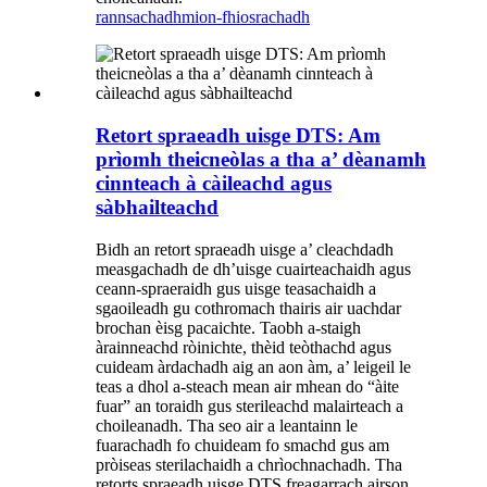
rannsachadh
mion-fhiosrachadh
Retort spraeadh uisge DTS: Am
prìomh theicneòlas a tha a’ dèanamh
cinnteach à càileachd agus
sàbhailteachd
Bidh an retort spraeadh uisge a’ cleachdadh
measgachadh de dh’uisge cuairteachaidh agus
ceann-spraeraidh gus uisge teasachaidh a
sgaoileadh gu cothromach thairis air uachdar
brochan èisg pacaichte. Taobh a-staigh
àrainneachd ròinichte, thèid teòthachd agus
cuideam àrdachadh aig an aon àm, a’ leigeil le
teas a dhol a-steach mean air mhean do “àite
fuar” an toraidh gus sterileachd malairteach a
choileanadh. Tha seo air a leantainn le
fuarachadh fo chuideam fo smachd gus am
pròiseas sterilachaidh a chrìochnachadh. Tha
retorts spraeadh uisge DTS freagarrach airson