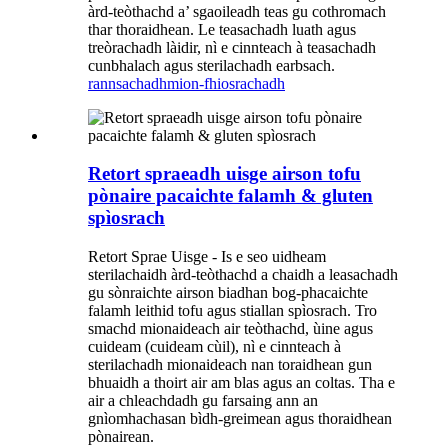
àrd-teòthachd a’ sgaoileadh teas gu cothromach
thar thoraidhean. Le teasachadh luath agus
treòrachadh làidir, nì e cinnteach à teasachadh
cunbhalach agus sterilachadh earbsach.
rannsachadh
mion-fhiosrachadh
Retort spraeadh uisge airson tofu
pònaire pacaichte falamh & gluten
spìosrach
Retort Sprae Uisge - Is e seo uidheam
sterilachaidh àrd-teòthachd a chaidh a leasachadh
gu sònraichte airson biadhan bog-phacaichte
falamh leithid tofu agus stiallan spìosrach. Tro
smachd mionaideach air teòthachd, ùine agus
cuideam (cuideam cùil), nì e cinnteach à
sterilachadh mionaideach nan toraidhean gun
bhuaidh a thoirt air am blas agus an coltas. Tha e
air a chleachdadh gu farsaing ann an
gnìomhachasan bìdh-greimean agus thoraidhean
pònairean.