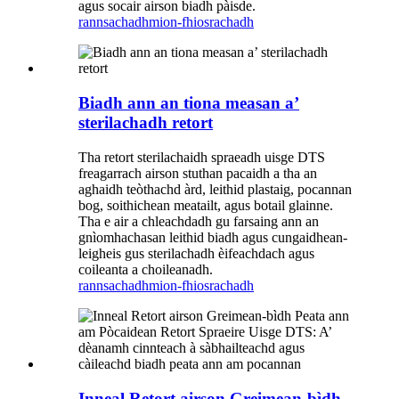
agus socair airson biadh pàisde.
rannsachadh
mion-fhiosrachadh
Biadh ann an tiona measan a’
sterilachadh retort
Tha retort sterilachaidh spraeadh uisge DTS
freagarrach airson stuthan pacaidh a tha an
aghaidh teòthachd àrd, leithid plastaig, pocannan
bog, soithichean meatailt, agus botail glainne.
Tha e air a chleachdadh gu farsaing ann an
gnìomhachasan leithid biadh agus cungaidhean-
leigheis gus sterilachadh èifeachdach agus
coileanta a choileanadh.
rannsachadh
mion-fhiosrachadh
Inneal Retort airson Greimean-bìdh