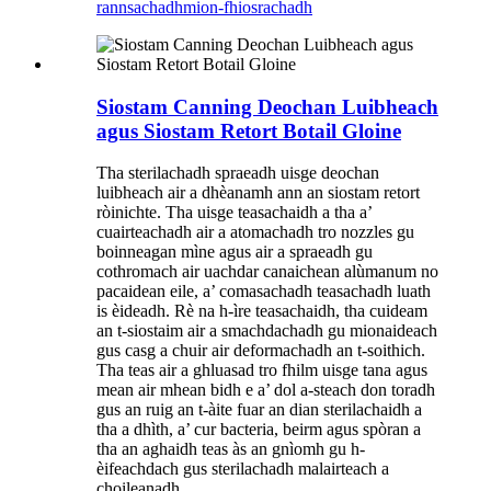
rannsachadh
mion-fhiosrachadh
Siostam Canning Deochan Luibheach
agus Siostam Retort Botail Gloine
Tha sterilachadh spraeadh uisge deochan
luibheach air a dhèanamh ann an siostam retort
ròinichte. Tha uisge teasachaidh a tha a’
cuairteachadh air a atomachadh tro nozzles gu
boinneagan mìne agus air a spraeadh gu
cothromach air uachdar canaichean alùmanum no
pacaidean eile, a’ comasachadh teasachadh luath
is èideadh. Rè na h-ìre teasachaidh, tha cuideam
an t-siostaim air a smachdachadh gu mionaideach
gus casg a chuir air deformachadh an t-soithich.
Tha teas air a ghluasad tro fhilm uisge tana agus
mean air mhean bidh e a’ dol a-steach don toradh
gus an ruig an t-àite fuar an dian sterilachaidh a
tha a dhìth, a’ cur bacteria, beirm agus spòran a
tha an aghaidh teas às an gnìomh gu h-
èifeachdach gus sterilachadh malairteach a
choileanadh.