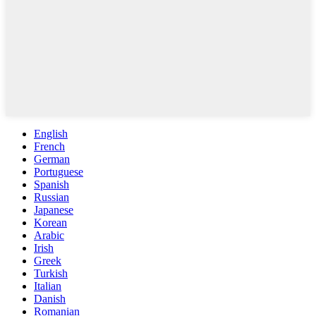
English
French
German
Portuguese
Spanish
Russian
Japanese
Korean
Arabic
Irish
Greek
Turkish
Italian
Danish
Romanian