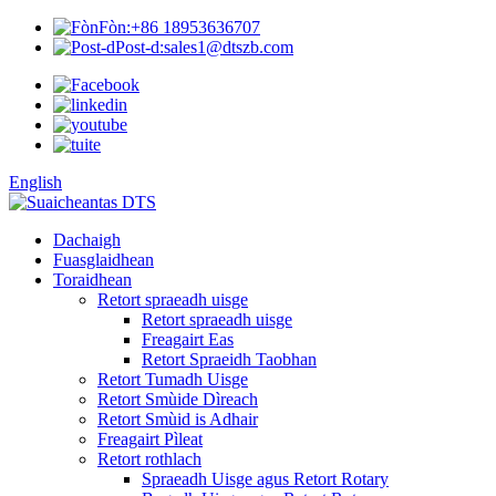
Fòn:
+86 18953636707
Post-d:
sales1@dtszb.com
English
Dachaigh
Fuasglaidhean
Toraidhean
Retort spraeadh uisge
Retort spraeadh uisge
Freagairt Eas
Retort Spraeidh Taobhan
Retort Tumadh Uisge
Retort Smùide Dìreach
Retort Smùid is Adhair
Freagairt Pìleat
Retort rothlach
Spraeadh Uisge agus Retort Rotary