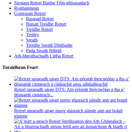
Siostam Retort Baidse Fèin-ghluasadach
Roghainnean
Goireasan Retort
Basgaid Retort
Bunait Treidhe Retort
Treidhe Retort
Trolley
Sreath
Treidhe Sreath Dhùbailte
Pada Sreath Hibrid
Ath-bheothachadh Lùtha Retort
Toraidhean Feart
Retort spraeadh uisge DTS: Am prìomh theicneòlas a tha a’
dèanamh cinnteach...
Retort spraeadh uisge puree glasraich pàisde ann am botail
glainne