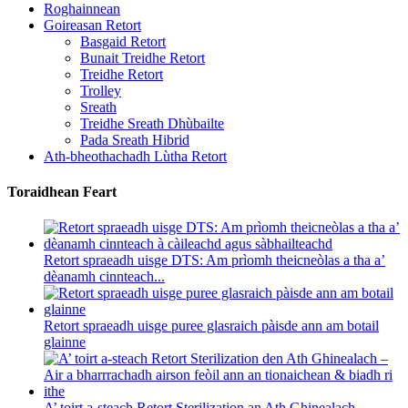
Roghainnean
Goireasan Retort
Basgaid Retort
Bunait Treidhe Retort
Treidhe Retort
Trolley
Sreath
Treidhe Sreath Dhùbailte
Pada Sreath Hibrid
Ath-bheothachadh Lùtha Retort
Toraidhean Feart
Retort spraeadh uisge DTS: Am prìomh theicneòlas a tha a’
dèanamh cinnteach...
Retort spraeadh uisge puree glasraich pàisde ann am botail
glainne
A’ toirt a-steach Retort Sterilization an Ath Ghinealach –