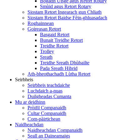
Bogadh Uisge agus Retort Rotary
Smùid agus Retort Rotary
Siostam Retort Ingearach gun Chliath
Siostam Retort Baidse Fèin-ghluasadach
Roghainnean
Goireasan Retort
Basgaid Retort
Bunait Treidhe Retort
Treidhe Retort
Trolley
Sreath
Treidhe Sreath Dhùbailte
Pada Sreath Hibrid
Ath-bheothachadh Lùtha Retort
Seirbheis
Seirbheis teachdaiche
Luchdaich a-nuas
Duilgheadas Cumanta
Mu ar deidhinn
Pròifil Companaidh
Cultar Companaidh
Com-pàirtichean
Naidheachdan
Naidheachdan Companaidh
Seall an Daineamaigs