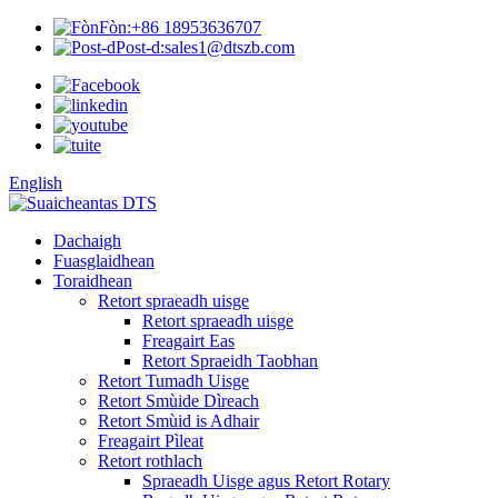
Fòn:
+86 18953636707
Post-d:
sales1@dtszb.com
English
Dachaigh
Fuasglaidhean
Toraidhean
Retort spraeadh uisge
Retort spraeadh uisge
Freagairt Eas
Retort Spraeidh Taobhan
Retort Tumadh Uisge
Retort Smùide Dìreach
Retort Smùid is Adhair
Freagairt Pìleat
Retort rothlach
Spraeadh Uisge agus Retort Rotary