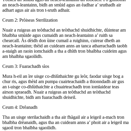
an neach-leantainn, bidh an smùid agus an èadhar a’ sruthadh air
adhart agus air ais tron ​​​​​​t-sruth adhair.
Ceum 2: Pròiseas Sterilization
Nuair a ruigeas an teòthachd an teòthachd shuidhichte, dùintear am
bhalbha smùide agus cumaidh an neach-leantainn a’ ruith sa
chearcall. Às dèidh don ùine cumail a ruighinn, cuirear dheth an
neach-leantainn; thèid an cuideam anns an tanca atharrachadh taobh
a-staigh an raoin iomchaidh a tha a dhìth tron ​​bhalbha cuideim agus
am bhalbha sgaoilidh.
Ceum 3: Fuarachadh sìos
Mura h-eil an ìre uisge co-dhlùthaichte gu leòr, faodar uisge bog a
chur ris, agus thèid am pumpa cuairteachaidh a thionndadh air gus
an t-uisge co-dhlùthaichte a chuairteachadh tron ​​iomlaidear teas
airson spraeadh. Nuair a ruigeas an teòthachd an teòthachd
shuidhichte, bidh am fuarachadh deiseil.
Ceum 4: Drèanadh
Tha an uisge sterilachaidh a tha air fhàgail air a leigeil a-mach tron ​​
bhalbha drèanaidh, agus tha an cuideam anns a’ phoit air a leigeil ma
sgaoil tron ​​bhalbha sgaoilidh.