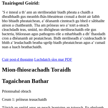
Tuairisgeul Goirid:
’S e inneal a th’ ann an steriliseadair biadh pheata a chaidh a
dhealbhadh gus meanbh-fhàs-bheairtean cronail a thoirt air falbh
bho bhiadh pheataichean, a’ dèanamh cinnteach gu bheil e sàbhailte
airson a chaitheamh. Tha am pròiseas seo a’ toirt a-steach
cleachdadh teas, smùid, no dhòighean steriliseachaidh eile gus
bacteria, bhìorasan agus pathogens eile a mharbhadh a dh’ fhaodadh
cron a dhèanamh air peataichean. Bidh steriliseadh a’ cuideachadh le
bhith a’ leudachadh beatha sgeilp biadh pheataichean agus a’ cumail
suas a luach beathachaidh.
Cuir post-d thugainn
Luchdaich sìos mar PDF
Mion-fhiosrachadh Toraidh
Tagaichean Bathar
Prionnsabal obrach
Ceum 1: pròiseas teasachaidh
Tòisich an smùid agus an neach-leantainn an toiseach. Fo ghnìomh