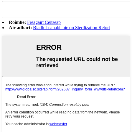
Roimhe:
Freagairt Ceitseap
Air adhart:
Biadh Leanabh airson Sterilization Retort