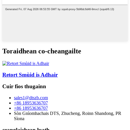
Toraidhean co-cheangailte
Retort Smùid is Adhair
Cuir fios thugainn
sales1@dtszb.com
+86 18953636707
+86 18953636707
Sòn Gnìomhachais DTS, Zhucheng, Roinn Shandong, PR
Sìona
ceanglaichean luath