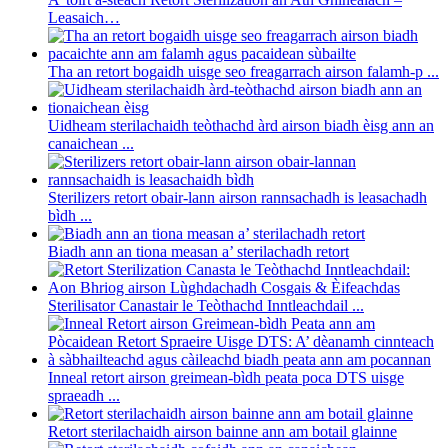
Leasaich…
Tha an retort bogaidh uisge seo freagarrach airson falamh-p ...
Uidheam sterilachaidh teòthachd àrd airson biadh èisg ann an
canaichean ...
Sterilizers retort obair-lann airson rannsachadh is leasachadh
bìdh ...
Biadh ann an tiona measan a’ sterilachadh retort
Sterilisator Canastair le Teòthachd Inntleachdail ...
Inneal retort airson greimean-bìdh peata poca DTS uisge
spraeadh ...
Retort sterilachaidh airson bainne ann am botail glainne