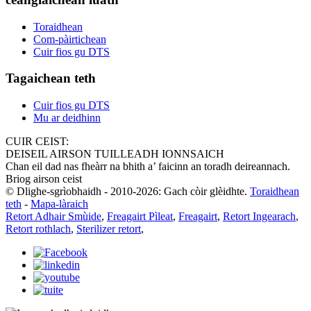
Toraidhean
Com-pàirtichean
Cuir fios gu DTS
Tagaichean teth
Cuir fios gu DTS
Mu ar deidhinn
CUIR CEIST:
DEISEIL AIRSON TUILLEADH IONNSAICH
Chan eil dad nas fheàrr na bhith a’ faicinn an toradh deireannach.
Briog airson ceist
© Dlighe-sgrìobhaidh - 2010-2026: Gach còir glèidhte.
Toraidhean
teth
-
Mapa-làraich
Retort Adhair Smùide
,
Freagairt Pìleat
,
Freagairt
,
Retort Ingearach
,
Retort rothlach
,
Sterilizer retort
,