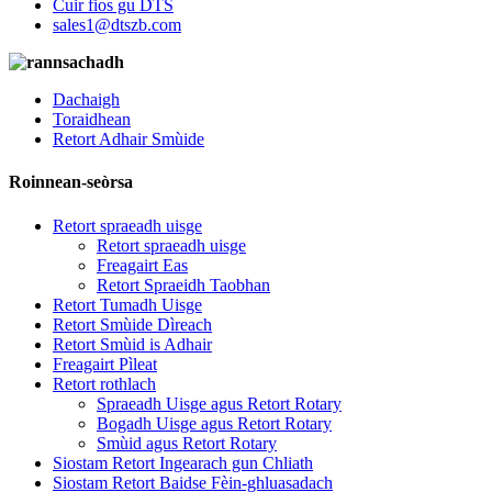
Cuir fios gu DTS
sales1@dtszb.com
Dachaigh
Toraidhean
Retort Adhair Smùide
Roinnean-seòrsa
Retort spraeadh uisge
Retort spraeadh uisge
Freagairt Eas
Retort Spraeidh Taobhan
Retort Tumadh Uisge
Retort Smùide Dìreach
Retort Smùid is Adhair
Freagairt Pìleat
Retort rothlach
Spraeadh Uisge agus Retort Rotary
Bogadh Uisge agus Retort Rotary
Smùid agus Retort Rotary
Siostam Retort Ingearach gun Chliath
Siostam Retort Baidse Fèin-ghluasadach