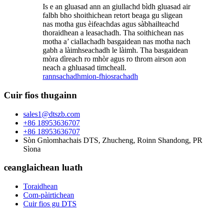
Is e an gluasad ann an giullachd bìdh gluasad air
falbh bho shoithichean retort beaga gu sligean
nas motha gus èifeachdas agus sàbhailteachd
thoraidhean a leasachadh. Tha soithichean nas
motha a’ ciallachadh basgaidean nas motha nach
gabh a làimhseachadh le làimh. Tha basgaidean
mòra dìreach ro mhòr agus ro throm airson aon
neach a ghluasad timcheall.
rannsachadh
mion-fhiosrachadh
Cuir fios thugainn
sales1@dtszb.com
+86 18953636707
+86 18953636707
Sòn Gnìomhachais DTS, Zhucheng, Roinn Shandong, PR
Sìona
ceanglaichean luath
Toraidhean
Com-pàirtichean
Cuir fios gu DTS