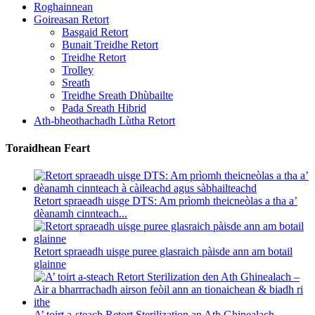
Roghainnean
Goireasan Retort
Basgaid Retort
Bunait Treidhe Retort
Treidhe Retort
Trolley
Sreath
Treidhe Sreath Dhùbailte
Pada Sreath Hibrid
Ath-bheothachadh Lùtha Retort
Toraidhean Feart
Retort spraeadh uisge DTS: Am prìomh theicneòlas a tha a’
dèanamh cinnteach...
Retort spraeadh uisge puree glasraich pàisde ann am botail
glainne
A’ toirt a-steach Retort Sterilization an Ath Ghinealach –