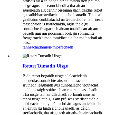
pròiseis air a spìonadh air an toradh tron ​​phump
uisge agus na ceann-bheòil a tha air an
sgaoileadh aig ceithir oiseanan gach treidhe retort
gus adhbhar sterilachadh a choileanadh. Tha e a’
gealltainn cunbhalachd na teòthachd rè na h-ìrean
teasachaidh is fuarachaidh, agus tha e gu
sònraichte freagarrach airson toraidhean air am
pacadh ann am pocannan bog, gu sònraichte
freagarrach airson toraidhean a tha mothachail air
teas.
rannsachadh
mion-fhiosrachadh
Retort Tumadh Uisge
Bidh retort bogaidh uisge a’ cleachdadh
teicneòlas sònraichte airson atharrachadh
sruthadh leaghaidh gus cunbhalachd teòthachd
taobh a-staigh soitheach an retort a leasachadh.
Tha uisge teth air ullachadh ro-làimh anns an
tanca uisge teth gus am pròiseas sterilachaidh a
thòiseachadh aig teòthachd àrd agus an teòthachd
ag èirigh gu luath a choileanadh, às dèidh
sterilachadh, tha uisge teth air ath-chuairteachadh