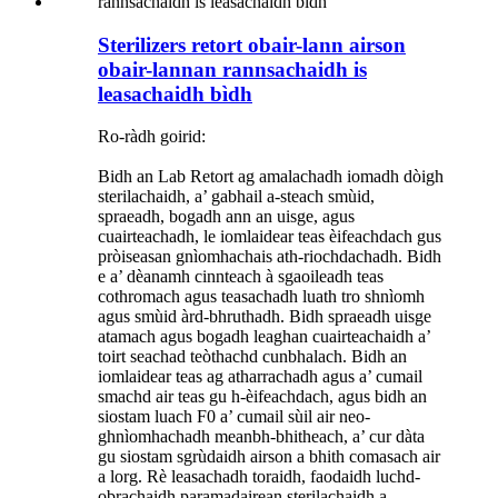
Sterilizers retort obair-lann airson
obair-lannan rannsachaidh is
leasachaidh bìdh
Ro-ràdh goirid:
Bidh an Lab Retort ag amalachadh iomadh dòigh
sterilachaidh, a’ gabhail a-steach smùid,
spraeadh, bogadh ann an uisge, agus
cuairteachadh, le iomlaidear teas èifeachdach gus
pròiseasan gnìomhachais ath-riochdachadh. Bidh
e a’ dèanamh cinnteach à sgaoileadh teas
cothromach agus teasachadh luath tro shnìomh
agus smùid àrd-bhruthadh. Bidh spraeadh uisge
atamach agus bogadh leaghan cuairteachaidh a’
toirt seachad teòthachd cunbhalach. Bidh an
iomlaidear teas ag atharrachadh agus a’ cumail
smachd air teas gu h-èifeachdach, agus bidh an
siostam luach F0 a’ cumail sùil air neo-
ghnìomhachadh meanbh-bhitheach, a’ cur dàta
gu siostam sgrùdaidh airson a bhith comasach air
a lorg. Rè leasachadh toraidh, faodaidh luchd-
obrachaidh paramadairean sterilachaidh a