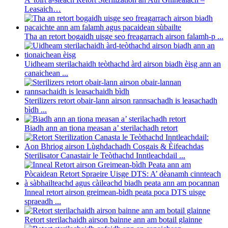
Leasaich…
Tha an retort bogaidh uisge seo freagarrach airson falamh-p ...
Uidheam sterilachaidh teòthachd àrd airson biadh èisg ann an
canaichean ...
Sterilizers retort obair-lann airson rannsachadh is leasachadh
bìdh ...
Biadh ann an tiona measan a’ sterilachadh retort
Sterilisator Canastair le Teòthachd Inntleachdail ...
Inneal retort airson greimean-bìdh peata poca DTS uisge
spraeadh ...
Retort sterilachaidh airson bainne ann am botail glainne