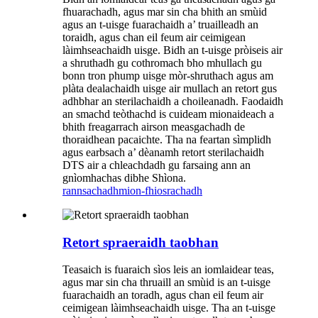
fhuarachadh, agus mar sin cha bhith an smùid
agus an t-uisge fuarachaidh a’ truailleadh an
toraidh, agus chan eil feum air ceimigean
làimhseachaidh uisge. Bidh an t-uisge pròiseis air
a shruthadh gu cothromach bho mhullach gu
bonn tron ​​phump uisge mòr-shruthach agus am
plàta dealachaidh uisge air mullach an retort gus
adhbhar an sterilachaidh a choileanadh. Faodaidh
an smachd teòthachd is cuideam mionaideach a
bhith freagarrach airson measgachadh de
thoraidhean pacaichte. Tha na feartan sìmplidh
agus earbsach a’ dèanamh retort sterilachaidh
DTS air a chleachdadh gu farsaing ann an
gnìomhachas dibhe Shìona.
rannsachadh
mion-fhiosrachadh
Retort spraeraidh taobhan
Teasaich is fuaraich sìos leis an iomlaidear teas,
agus mar sin cha thruaill an smùid is an t-uisge
fuarachaidh an toradh, agus chan eil feum air
ceimigean làimhseachaidh uisge. Tha an t-uisge