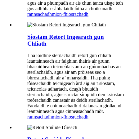
agus air a phumpadh air ais chun tanca uisge teth
gus adhbhar sàbhalaidh lùtha a choileanadh.
rannsachadh
mion-fhiosrachadh
Siostam Retort Ingearach gun
Chliath
Tha loidhne sterilachaidh retort gun chliath
leantainneach air faighinn thairis air grunn
bhacaidhean teicneòlais ann an gnìomhachas an
sterilachaidh, agus air am pròiseas seo a
bhrosnachadh air a’ mhargaidh. Tha puing
tòiseachaidh teicnigeach àrd aig an t-siostam,
teicneòlas adhartach, deagh bhuaidh
sterilachaidh, agus structar sìmplidh den t-siostam
treòrachaidh canastair às deidh sterilachadh.
Faodaidh e coinneachadh ri riatanasan giollachd
leantainneach agus cinneasachadh mòr.
rannsachadh
mion-fhiosrachadh