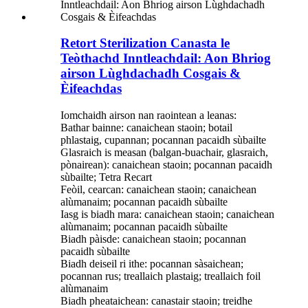
Retort Sterilization Canasta le
Teòthachd Inntleachdail: Aon Bhriog
airson Lùghdachadh Cosgais &
Èifeachdas
Iomchaidh airson nan raointean a leanas:
Bathar bainne: canaichean staoin; botail
phlastaig, cupannan; pocannan pacaidh sùbailte
Glasraich is measan (balgan-buachair, glasraich,
pònairean): canaichean staoin; pocannan pacaidh
sùbailte; Tetra Recart
Feòil, cearcan: canaichean staoin; canaichean
alùmanaim; pocannan pacaidh sùbailte
Iasg is biadh mara: canaichean staoin; canaichean
alùmanaim; pocannan pacaidh sùbailte
Biadh pàisde: canaichean staoin; pocannan
pacaidh sùbailte
Biadh deiseil ri ithe: pocannan sàsaichean;
pocannan rus; treallaich plastaig; treallaich foil
alùmanaim
Biadh pheataichean: canastair staoin; treidhe