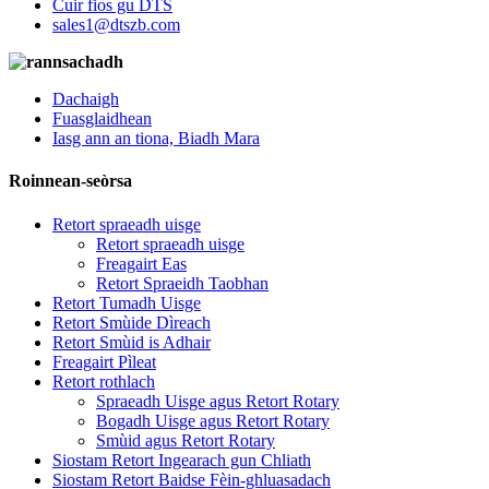
Cuir fios gu DTS
sales1@dtszb.com
Dachaigh
Fuasglaidhean
Iasg ann an tiona, Biadh Mara
Roinnean-seòrsa
Retort spraeadh uisge
Retort spraeadh uisge
Freagairt Eas
Retort Spraeidh Taobhan
Retort Tumadh Uisge
Retort Smùide Dìreach
Retort Smùid is Adhair
Freagairt Pìleat
Retort rothlach
Spraeadh Uisge agus Retort Rotary
Bogadh Uisge agus Retort Rotary
Smùid agus Retort Rotary
Siostam Retort Ingearach gun Chliath
Siostam Retort Baidse Fèin-ghluasadach