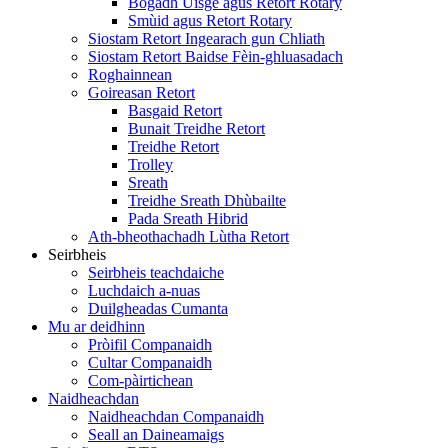
Bogadh Uisge agus Retort Rotary
Smùid agus Retort Rotary
Siostam Retort Ingearach gun Chliath
Siostam Retort Baidse Fèin-ghluasadach
Roghainnean
Goireasan Retort
Basgaid Retort
Bunait Treidhe Retort
Treidhe Retort
Trolley
Sreath
Treidhe Sreath Dhùbailte
Pada Sreath Hibrid
Ath-bheothachadh Lùtha Retort
Seirbheis
Seirbheis teachdaiche
Luchdaich a-nuas
Duilgheadas Cumanta
Mu ar deidhinn
Pròifil Companaidh
Cultar Companaidh
Com-pàirtichean
Naidheachdan
Naidheachdan Companaidh
Seall an Daineamaigs