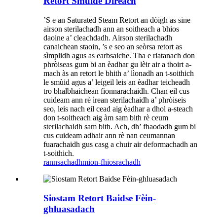
Retort Smùide Dìreach
’S e an Saturated Steam Retort an dòigh as sine
airson sterilachadh ann an soitheach a bhios
daoine a’ cleachdadh. Airson sterilachadh
canaichean staoin, ’s e seo an seòrsa retort as
sìmplidh agus as earbsaiche. Tha e riatanach don
phròiseas gum bi an èadhar gu lèir air a thoirt a-
mach às an retort le bhith a’ lìonadh an t-soithich
le smùid agus a’ leigeil leis an èadhar teicheadh ​​
tro bhalbhaichean fionnarachaidh. Chan eil cus
cuideam ann rè ìrean sterilachaidh a’ phròiseis
seo, leis nach eil cead aig èadhar a dhol a-steach
don t-soitheach aig àm sam bith rè ceum
sterilachaidh sam bith. Ach, dh’ fhaodadh gum bi
cus cuideam adhair ann rè nan ceumannan
fuarachaidh gus casg a chuir air deformachadh an
t-soithich.
rannsachadh
mion-fhiosrachadh
Siostam Retort Baidse Fèin-
ghluasadach