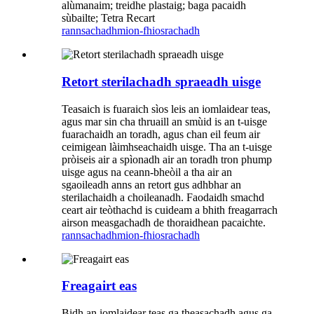
alùmanaim; treidhe plastaig; baga pacaidh
sùbailte; Tetra Recart
rannsachadh
mion-fhiosrachadh
Retort sterilachadh spraeadh uisge
Teasaich is fuaraich sìos leis an iomlaidear teas,
agus mar sin cha thruaill an smùid is an t-uisge
fuarachaidh an toradh, agus chan eil feum air
ceimigean làimhseachaidh uisge. Tha an t-uisge
pròiseis air a spìonadh air an toradh tron ​​phump
uisge agus na ceann-bheòil a tha air an
sgaoileadh anns an retort gus adhbhar an
sterilachaidh a choileanadh. Faodaidh smachd
ceart air teòthachd is cuideam a bhith freagarrach
airson measgachadh de thoraidhean pacaichte.
rannsachadh
mion-fhiosrachadh
Freagairt eas
Bidh an iomlaidear teas ga theasachadh agus ga