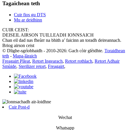
Tagaichean teth
Cuir fios gu DTS
Mu ar deidhinn
CUIR CEIST:
DEISEIL AIRSON TUILLEADH IONNSAICH
Chan eil dad nas fheàrr na bhith a’ faicinn an toradh deireannach.
Briog airson ceist
© Dlighe-sgrìobhaidh - 2010-2026: Gach còir glèidhte.
Toraidhean
teth
-
Mapa-làraich
Freagairt Pìleat
,
Retort Ingearach
,
Retort rothlach
,
Retort Adhair
Smùide
,
Sterilizer retort
,
Freagairt
,
Cuir Post-d
Wechat
Whatsapp