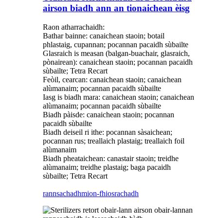
airson biadh ann an tionaichean èisg
Raon atharrachaidh:
Bathar bainne: canaichean staoin; botail
phlastaig, cupannan; pocannan pacaidh sùbailte
Glasraich is measan (balgan-buachair, glasraich,
pònairean): canaichean staoin; pocannan pacaidh
sùbailte; Tetra Recart
Feòil, cearcan: canaichean staoin; canaichean
alùmanaim; pocannan pacaidh sùbailte
Iasg is biadh mara: canaichean staoin; canaichean
alùmanaim; pocannan pacaidh sùbailte
Biadh pàisde: canaichean staoin; pocannan
pacaidh sùbailte
Biadh deiseil ri ithe: pocannan sàsaichean;
pocannan rus; treallaich plastaig; treallaich foil
alùmanaim
Biadh pheataichean: canastair staoin; treidhe
alùmanaim; treidhe plastaig; baga pacaidh
sùbailte; Tetra Recart
rannsachadh
mion-fhiosrachadh