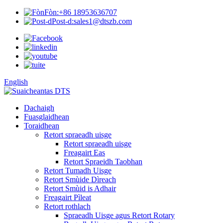
Fòn:
+86 18953636707
Post-d:
sales1@dtszb.com
English
Dachaigh
Fuasglaidhean
Toraidhean
Retort spraeadh uisge
Retort spraeadh uisge
Freagairt Eas
Retort Spraeidh Taobhan
Retort Tumadh Uisge
Retort Smùide Dìreach
Retort Smùid is Adhair
Freagairt Pìleat
Retort rothlach
Spraeadh Uisge agus Retort Rotary