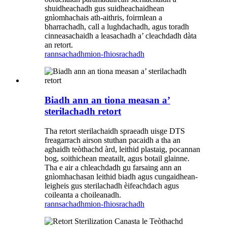
shuidheachadh gus suidheachaidhean
gnìomhachais ath-aithris, foirmlean a
bharrachadh, call a lughdachadh, agus toradh
cinneasachaidh a leasachadh a’ cleachdadh dàta
an retort.
rannsachadh
mion-fhiosrachadh
Biadh ann an tiona measan a’
sterilachadh retort
Tha retort sterilachaidh spraeadh uisge DTS
freagarrach airson stuthan pacaidh a tha an
aghaidh teòthachd àrd, leithid plastaig, pocannan
bog, soithichean meatailt, agus botail glainne.
Tha e air a chleachdadh gu farsaing ann an
gnìomhachasan leithid biadh agus cungaidhean-
leigheis gus sterilachadh èifeachdach agus
coileanta a choileanadh.
rannsachadh
mion-fhiosrachadh