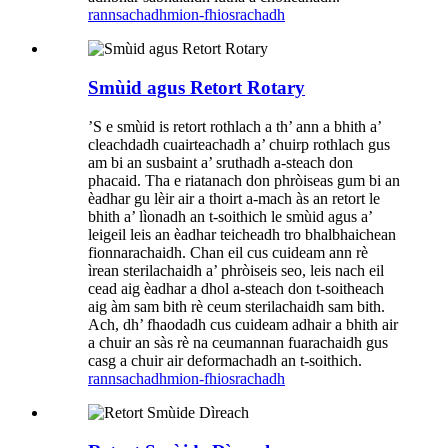
rannsachadh
mion-fhiosrachadh
Smùid agus Retort Rotary
’S e smùid is retort rothlach a th’ ann a bhith a’
cleachdadh cuairteachadh a’ chuirp rothlach gus
am bi an susbaint a’ sruthadh a-steach don
phacaid. Tha e riatanach don phròiseas gum bi an
èadhar gu lèir air a thoirt a-mach às an retort le
bhith a’ lìonadh an t-soithich le smùid agus a’
leigeil leis an èadhar teicheadh ​​​​tro bhalbhaichean
fionnarachaidh. Chan eil cus cuideam ann rè
ìrean sterilachaidh a’ phròiseis seo, leis nach eil
cead aig èadhar a dhol a-steach don t-soitheach
aig àm sam bith rè ceum sterilachaidh sam bith.
Ach, dh’ fhaodadh cus cuideam adhair a bhith air
a chuir an sàs rè na ceumannan fuarachaidh gus
casg a chuir air deformachadh an t-soithich.
rannsachadh
mion-fhiosrachadh