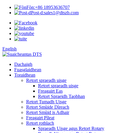
Fòn:
+86 18953636707
Post-d:
sales1@dtszb.com
English
Dachaigh
Fuasglaidhean
Toraidhean
Retort spraeadh uisge
Retort spraeadh uisge
Freagairt Eas
Retort Spraeidh Taobhan
Retort Tumadh Uisge
Retort Smùide Dìreach
Retort Smùid is Adhair
Freagairt Pìleat
Retort rothlach
Spraeadh Uisge agus Retort Rotary