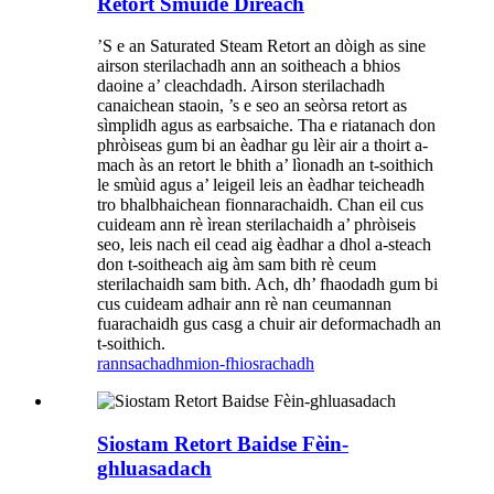
Retort Smùide Dìreach
’S e an Saturated Steam Retort an dòigh as sine
airson sterilachadh ann an soitheach a bhios
daoine a’ cleachdadh. Airson sterilachadh
canaichean staoin, ’s e seo an seòrsa retort as
sìmplidh agus as earbsaiche. Tha e riatanach don
phròiseas gum bi an èadhar gu lèir air a thoirt a-
mach às an retort le bhith a’ lìonadh an t-soithich
le smùid agus a’ leigeil leis an èadhar teicheadh ​​
tro bhalbhaichean fionnarachaidh. Chan eil cus
cuideam ann rè ìrean sterilachaidh a’ phròiseis
seo, leis nach eil cead aig èadhar a dhol a-steach
don t-soitheach aig àm sam bith rè ceum
sterilachaidh sam bith. Ach, dh’ fhaodadh gum bi
cus cuideam adhair ann rè nan ceumannan
fuarachaidh gus casg a chuir air deformachadh an
t-soithich.
rannsachadh
mion-fhiosrachadh
Siostam Retort Baidse Fèin-
ghluasadach