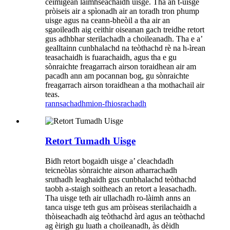
ceimigean làimhseachaidh uisge. Tha an t-uisge
pròiseis air a spìonadh air an toradh tron ​​phump
uisge agus na ceann-bheòil a tha air an
sgaoileadh aig ceithir oiseanan gach treidhe retort
gus adhbhar sterilachadh a choileanadh. Tha e a’
gealltainn cunbhalachd na teòthachd rè na h-ìrean
teasachaidh is fuarachaidh, agus tha e gu
sònraichte freagarrach airson toraidhean air am
pacadh ann am pocannan bog, gu sònraichte
freagarrach airson toraidhean a tha mothachail air
teas.
rannsachadh
mion-fhiosrachadh
Retort Tumadh Uisge
Bidh retort bogaidh uisge a’ cleachdadh
teicneòlas sònraichte airson atharrachadh
sruthadh leaghaidh gus cunbhalachd teòthachd
taobh a-staigh soitheach an retort a leasachadh.
Tha uisge teth air ullachadh ro-làimh anns an
tanca uisge teth gus am pròiseas sterilachaidh a
thòiseachadh aig teòthachd àrd agus an teòthachd
ag èirigh gu luath a choileanadh, às dèidh