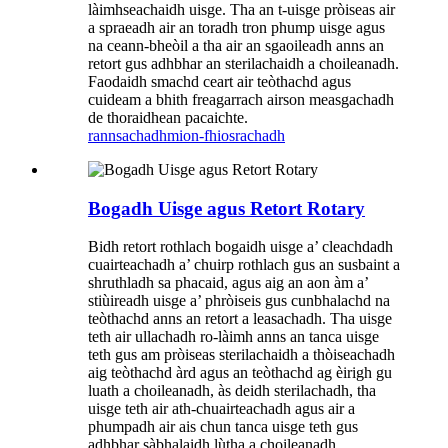
làimhseachaidh uisge. Tha an t-uisge pròiseas air
a spraeadh air an toradh tron ​​phump uisge agus
na ceann-bheòil a tha air an sgaoileadh anns an
retort gus adhbhar an sterilachaidh a choileanadh.
Faodaidh smachd ceart air teòthachd agus
cuideam a bhith freagarrach airson measgachadh
de thoraidhean pacaichte.
rannsachadh
mion-fhiosrachadh
Bogadh Uisge agus Retort Rotary
Bidh retort rothlach bogaidh uisge a’ cleachdadh
cuairteachadh a’ chuirp rothlach gus an susbaint a
shruthladh sa phacaid, agus aig an aon àm a’
stiùireadh uisge a’ phròiseis gus cunbhalachd na
teòthachd anns an retort a leasachadh. Tha uisge
teth air ullachadh ro-làimh anns an tanca uisge
teth gus am pròiseas sterilachaidh a thòiseachadh
aig teòthachd àrd agus an teòthachd ag èirigh gu
luath a choileanadh, às deidh sterilachadh, tha
uisge teth air ath-chuairteachadh agus air a
phumpadh air ais chun tanca uisge teth gus
adhbhar sàbhalaidh lùtha a choileanadh.