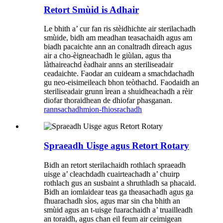
Retort Smùid is Adhair
Le bhith a’ cur fan ris stèidhichte air sterilachadh
smùide, bidh am meadhan teasachaidh agus am
biadh pacaichte ann an conaltradh dìreach agus
air a cho-èigneachadh le giùlan, agus tha
làthaireachd èadhair anns an steriliseadair
ceadaichte. Faodar an cuideam a smachdachadh
gu neo-eisimeileach bhon teòthachd. Faodaidh an
steriliseadair grunn ìrean a shuidheachadh a rèir
diofar thoraidhean de dhiofar phasganan.
rannsachadh
mion-fhiosrachadh
Spraeadh Uisge agus Retort Rotary
Bidh an retort sterilachaidh rothlach spraeadh
uisge a’ cleachdadh cuairteachadh a’ chuirp
rothlach gus an susbaint a shruthladh sa phacaid.
Bidh an iomlaidear teas ga theasachadh agus ga
fhuarachadh sìos, agus mar sin cha bhith an
smùid agus an t-uisge fuarachaidh a’ truailleadh
an toraidh, agus chan eil feum air ceimigean