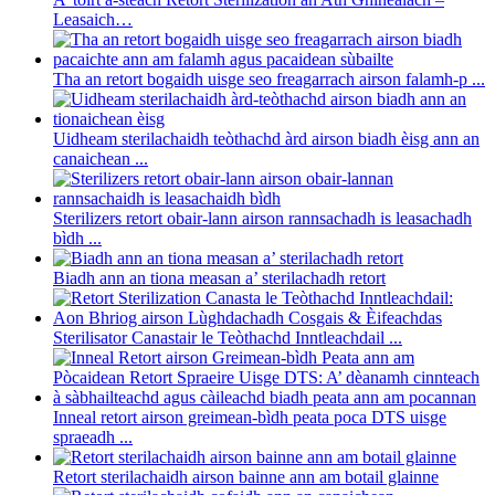
Leasaich…
Tha an retort bogaidh uisge seo freagarrach airson falamh-p ...
Uidheam sterilachaidh teòthachd àrd airson biadh èisg ann an
canaichean ...
Sterilizers retort obair-lann airson rannsachadh is leasachadh
bìdh ...
Biadh ann an tiona measan a’ sterilachadh retort
Sterilisator Canastair le Teòthachd Inntleachdail ...
Inneal retort airson greimean-bìdh peata poca DTS uisge
spraeadh ...
Retort sterilachaidh airson bainne ann am botail glainne