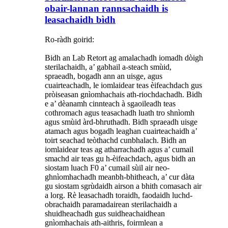
obair-lannan rannsachaidh is
leasachaidh bìdh
Ro-ràdh goirid:
Bidh an Lab Retort ag amalachadh iomadh dòigh
sterilachaidh, a’ gabhail a-steach smùid,
spraeadh, bogadh ann an uisge, agus
cuairteachadh, le iomlaidear teas èifeachdach gus
pròiseasan gnìomhachais ath-riochdachadh. Bidh
e a’ dèanamh cinnteach à sgaoileadh teas
cothromach agus teasachadh luath tro shnìomh
agus smùid àrd-bhruthadh. Bidh spraeadh uisge
atamach agus bogadh leaghan cuairteachaidh a’
toirt seachad teòthachd cunbhalach. Bidh an
iomlaidear teas ag atharrachadh agus a’ cumail
smachd air teas gu h-èifeachdach, agus bidh an
siostam luach F0 a’ cumail sùil air neo-
ghnìomhachadh meanbh-bhitheach, a’ cur dàta
gu siostam sgrùdaidh airson a bhith comasach air
a lorg. Rè leasachadh toraidh, faodaidh luchd-
obrachaidh paramadairean sterilachaidh a
shuidheachadh gus suidheachaidhean
gnìomhachais ath-aithris, foirmlean a