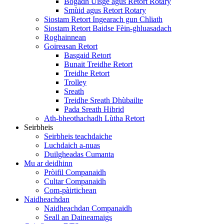
Bogadh Uisge agus Retort Rotary
Smùid agus Retort Rotary
Siostam Retort Ingearach gun Chliath
Siostam Retort Baidse Fèin-ghluasadach
Roghainnean
Goireasan Retort
Basgaid Retort
Bunait Treidhe Retort
Treidhe Retort
Trolley
Sreath
Treidhe Sreath Dhùbailte
Pada Sreath Hibrid
Ath-bheothachadh Lùtha Retort
Seirbheis
Seirbheis teachdaiche
Luchdaich a-nuas
Duilgheadas Cumanta
Mu ar deidhinn
Pròifil Companaidh
Cultar Companaidh
Com-pàirtichean
Naidheachdan
Naidheachdan Companaidh
Seall an Daineamaigs