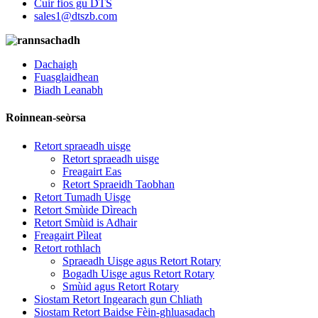
Cuir fios gu DTS
sales1@dtszb.com
Dachaigh
Fuasglaidhean
Biadh Leanabh
Roinnean-seòrsa
Retort spraeadh uisge
Retort spraeadh uisge
Freagairt Eas
Retort Spraeidh Taobhan
Retort Tumadh Uisge
Retort Smùide Dìreach
Retort Smùid is Adhair
Freagairt Pìleat
Retort rothlach
Spraeadh Uisge agus Retort Rotary
Bogadh Uisge agus Retort Rotary
Smùid agus Retort Rotary
Siostam Retort Ingearach gun Chliath
Siostam Retort Baidse Fèin-ghluasadach