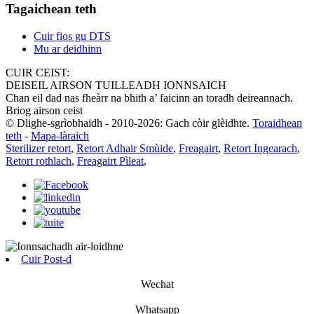
Tagaichean teth
Cuir fios gu DTS
Mu ar deidhinn
CUIR CEIST:
DEISEIL AIRSON TUILLEADH IONNSAICH
Chan eil dad nas fheàrr na bhith a’ faicinn an toradh deireannach.
Briog airson ceist
© Dlighe-sgrìobhaidh - 2010-2026: Gach còir glèidhte.
Toraidhean
teth
-
Mapa-làraich
Sterilizer retort
,
Retort Adhair Smùide
,
Freagairt
,
Retort Ingearach
,
Retort rothlach
,
Freagairt Pìleat
,
Cuir Post-d
Wechat
Whatsapp