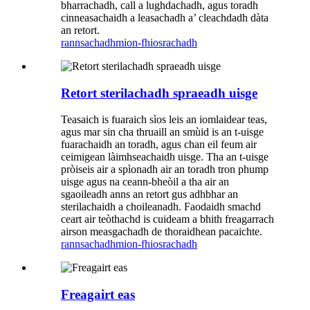
bharrachadh, call a lughdachadh, agus toradh
cinneasachaidh a leasachadh a’ cleachdadh dàta
an retort.
rannsachadh
mion-fhiosrachadh
Retort sterilachadh spraeadh uisge
Teasaich is fuaraich sìos leis an iomlaidear teas,
agus mar sin cha thruaill an smùid is an t-uisge
fuarachaidh an toradh, agus chan eil feum air
ceimigean làimhseachaidh uisge. Tha an t-uisge
pròiseis air a spìonadh air an toradh tron ​​phump
uisge agus na ceann-bheòil a tha air an
sgaoileadh anns an retort gus adhbhar an
sterilachaidh a choileanadh. Faodaidh smachd
ceart air teòthachd is cuideam a bhith freagarrach
airson measgachadh de thoraidhean pacaichte.
rannsachadh
mion-fhiosrachadh
Freagairt eas