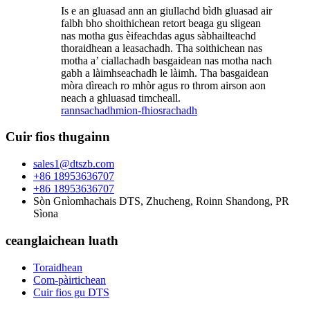
Is e an gluasad ann an giullachd bìdh gluasad air
falbh bho shoithichean retort beaga gu sligean
nas motha gus èifeachdas agus sàbhailteachd
thoraidhean a leasachadh. Tha soithichean nas
motha a’ ciallachadh basgaidean nas motha nach
gabh a làimhseachadh le làimh. Tha basgaidean
mòra dìreach ro mhòr agus ro throm airson aon
neach a ghluasad timcheall.
rannsachadh
mion-fhiosrachadh
Cuir fios thugainn
sales1@dtszb.com
+86 18953636707
+86 18953636707
Sòn Gnìomhachais DTS, Zhucheng, Roinn Shandong, PR
Sìona
ceanglaichean luath
Toraidhean
Com-pàirtichean
Cuir fios gu DTS