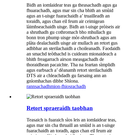
Bidh an iomlaidear teas ga theasachadh agus ga
fhuarachadh, agus mar sin cha bhith an smùid
agus an t-uisge fuarachaidh a’ truailleadh an
toraidh, agus chan eil feum air ceimigean
làimhseachaidh uisge. Bidh an t-uisge pròiseis air
a shruthadh gu cothromach bho mhullach gu
bonn tron ​​phump uisge mòr-shruthach agus am
plàta dealachaidh uisge air mullach an retort gus
adhbhar an sterilachaidh a choileanadh. Faodaidh
an smachd teòthachd is cuideam mionaideach a
bhith freagarrach airson measgachadh de
thoraidhean pacaichte. Tha na feartan sìmplidh
agus earbsach a’ dèanamh retort sterilachaidh
DTS air a chleachdadh gu farsaing ann an
gnìomhachas dibhe Shìona.
rannsachadh
mion-fhiosrachadh
Retort spraeraidh taobhan
Teasaich is fuaraich sìos leis an iomlaidear teas,
agus mar sin cha thruaill an smùid is an t-uisge
fuarachaidh an toradh, agus chan eil feum air