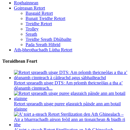
Roghainnean
Goireasan Retort
Basgaid Retort
Bunait Treidhe Retort
Treidhe Retort
Trolley
Sreath
Treidhe Sreath Dhùbailte
Pada Sreath Hibrid
Ath-bheothachadh Lùtha Retort
Toraidhean Feart
Retort spraeadh uisge DTS: Am prìomh theicneòlas a tha a’
dèanamh cinnteach...
Retort spraeadh uisge puree glasraich pàisde ann am botail
glainne
A’ toirt a-steach Retort Sterilization an Ath Ghinealach –