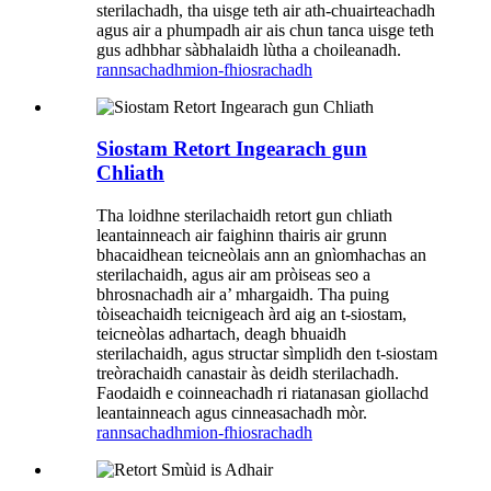
sterilachadh, tha uisge teth air ath-chuairteachadh
agus air a phumpadh air ais chun tanca uisge teth
gus adhbhar sàbhalaidh lùtha a choileanadh.
rannsachadh
mion-fhiosrachadh
Siostam Retort Ingearach gun
Chliath
Tha loidhne sterilachaidh retort gun chliath
leantainneach air faighinn thairis air grunn
bhacaidhean teicneòlais ann an gnìomhachas an
sterilachaidh, agus air am pròiseas seo a
bhrosnachadh air a’ mhargaidh. Tha puing
tòiseachaidh teicnigeach àrd aig an t-siostam,
teicneòlas adhartach, deagh bhuaidh
sterilachaidh, agus structar sìmplidh den t-siostam
treòrachaidh canastair às deidh sterilachadh.
Faodaidh e coinneachadh ri riatanasan giollachd
leantainneach agus cinneasachadh mòr.
rannsachadh
mion-fhiosrachadh