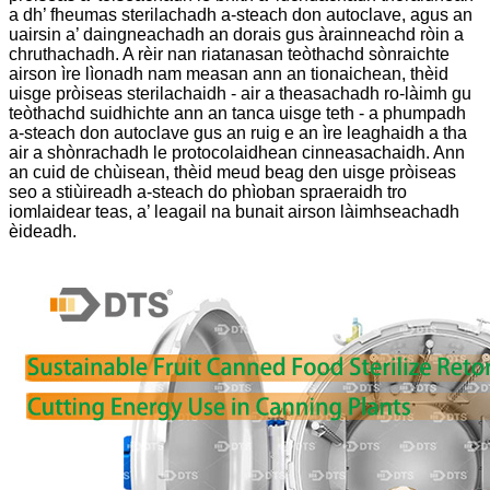
a dh’ fheumas sterilachadh a-steach don autoclave, agus an
uairsin a’ daingneachadh an dorais gus àrainneachd ròin a
chruthachadh. A rèir nan riatanasan teòthachd sònraichte
airson ìre lìonadh nam measan ann an tionaichean, thèid
uisge pròiseas sterilachaidh - air a theasachadh ro-làimh gu
teòthachd suidhichte ann an tanca uisge teth - a phumpadh
a-steach don autoclave gus an ruig e an ìre leaghaidh a tha
air a shònrachadh le protocolaidhean cinneasachaidh. Ann
an cuid de chùisean, thèid meud beag den uisge pròiseas
seo a stiùireadh a-steach do phìoban spraeraidh tro
iomlaidear teas, a’ leagail na bunait airson làimhseachadh
èideadh.