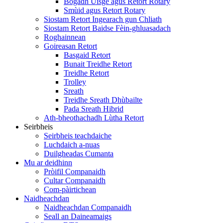
Bogadh Uisge agus Retort Rotary
Smùid agus Retort Rotary
Siostam Retort Ingearach gun Chliath
Siostam Retort Baidse Fèin-ghluasadach
Roghainnean
Goireasan Retort
Basgaid Retort
Bunait Treidhe Retort
Treidhe Retort
Trolley
Sreath
Treidhe Sreath Dhùbailte
Pada Sreath Hibrid
Ath-bheothachadh Lùtha Retort
Seirbheis
Seirbheis teachdaiche
Luchdaich a-nuas
Duilgheadas Cumanta
Mu ar deidhinn
Pròifil Companaidh
Cultar Companaidh
Com-pàirtichean
Naidheachdan
Naidheachdan Companaidh
Seall an Daineamaigs