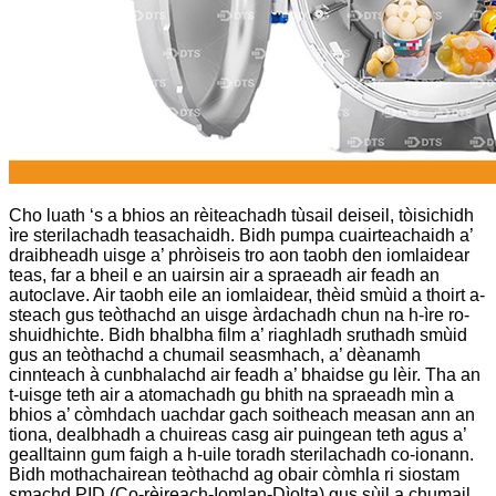
Cho luath ‘s a bhios an rèiteachadh tùsail deiseil, tòisichidh
ìre sterilachadh teasachaidh. Bidh pumpa cuairteachaidh a’
draibheadh ​​​​uisge a’ phròiseis tro aon taobh den iomlaidear
teas, far a bheil e an uairsin air a spraeadh air feadh an
autoclave. Air taobh eile an iomlaidear, thèid smùid a thoirt a-
steach gus teòthachd an uisge àrdachadh chun na h-ìre ro-
shuidhichte. Bidh bhalbha film a’ riaghladh sruthadh smùid
gus an teòthachd a chumail seasmhach, a’ dèanamh
cinnteach à cunbhalachd air feadh a’ bhaidse gu lèir. Tha an
t-uisge teth air a atomachadh gu bhith na spraeadh mìn a
bhios a’ còmhdach uachdar gach soitheach measan ann an
tiona, dealbhadh a chuireas casg air puingean teth agus a’
gealltainn gum faigh a h-uile toradh sterilachadh co-ionann.
Bidh mothachairean teòthachd ag obair còmhla ri siostam
smachd PID (Co-rèireach-Iomlan-Dìolta) gus sùil a chumail