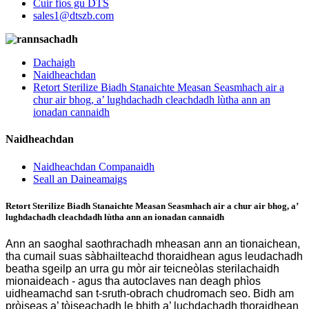
Cuir fios gu DTS
sales1@dtszb.com
Dachaigh
Naidheachdan
Retort Sterilize Biadh Stanaichte Measan Seasmhach air a
chur air bhog, a’ lughdachadh cleachdadh lùtha ann an
ionadan cannaidh
Naidheachdan
Naidheachdan Companaidh
Seall an Daineamaigs
Retort Sterilize Biadh Stanaichte Measan Seasmhach air a chur air bhog, a’
lughdachadh cleachdadh lùtha ann an ionadan cannaidh
Ann an saoghal saothrachadh mheasan ann an tionaichean,
tha cumail suas sàbhailteachd thoraidhean agus leudachadh
beatha sgeilp an urra gu mòr air teicneòlas sterilachaidh
mionaideach - agus tha autoclaves nan deagh phìos
uidheamachd san t-sruth-obrach chudromach seo. Bidh am
pròiseas a’ tòiseachadh le bhith a’ luchdachadh thoraidhean