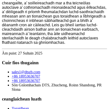
cheangailte, a’ soilleireachadh mar a tha teicneòlas
autoclave a’ cothromachadh mionaideachd agus èifeachdas,
a’ dèiligeadh ri prìomh fheumalachdan luchd-saothrachaidh
mheasan ann an tionaichean gus toraidhean a lìbhrigeadh a
choinnicheas ri inbhean sàbhailteachd gun a bhith a’
dèanamh cron air càileachd. Leis gu bheil iarrtas luchd-
cleachdaidh airson bathar ann an tionaichean earbsach,
maireannach a’ leantainn, tha àite uidheamachd
sterilachaidh le deagh chalabrachadh leithid autoclaves
fhathast riatanach sa ghnìomhachas.
Àm puist: 27 Sultain 2025
Cuir fios thugainn
sales1@dtszb.com
+86 18953636707
+86 18953636707
Sòn Gnìomhachais DTS, Zhucheng, Roinn Shandong, PR
Sìona
ceanglaichean luath
Toraidhean