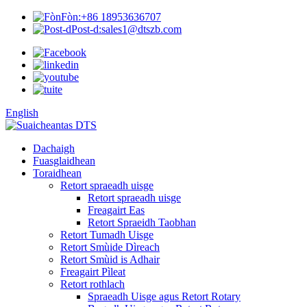
Fòn:
+86 18953636707
Post-d:
sales1@dtszb.com
English
Dachaigh
Fuasglaidhean
Toraidhean
Retort spraeadh uisge
Retort spraeadh uisge
Freagairt Eas
Retort Spraeidh Taobhan
Retort Tumadh Uisge
Retort Smùide Dìreach
Retort Smùid is Adhair
Freagairt Pìleat
Retort rothlach
Spraeadh Uisge agus Retort Rotary