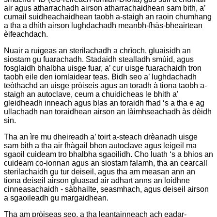
air agus atharrachadh airson atharrachaidhean sam bith, a’
cumail suidheachaidhean taobh a-staigh an raoin chumhang
a tha a dhìth airson lughdachadh meanbh-fhàs-bheairtean
èifeachdach.
Nuair a ruigeas an sterilachadh a chrìoch, gluaisidh an
siostam gu fuarachadh. Stadaidh stealladh smùid, agus
fosglaidh bhalbha uisge fuar, a’ cur uisge fuarachaidh tron ​​
taobh eile den iomlaidear teas. Bidh seo a’ lughdachadh
teòthachd an uisge pròiseis agus an toradh à tiona taobh a-
staigh an autoclave, ceum a chuidicheas le bhith a’
gleidheadh ​​inneach agus blas an toraidh fhad ‘s a tha e ag
ullachadh nan toraidhean airson an làimhseachadh às dèidh
sin.
Tha an ìre mu dheireadh a’ toirt a-steach drèanadh uisge
sam bith a tha air fhàgail bhon autoclave agus leigeil ma
sgaoil cuideam tro bhalbha sgaoilidh. Cho luath ‘s a bhios an
cuideam co-ionnan agus an siostam falamh, tha an cearcall
sterilachaidh gu tur deiseil, agus tha am measan ann an
tiona deiseil airson gluasad air adhart anns an loidhne
cinneasachaidh - sàbhailte, seasmhach, agus deiseil airson
a sgaoileadh gu margaidhean.
Tha am pròiseas seo, a tha leantainneach ach eadar-