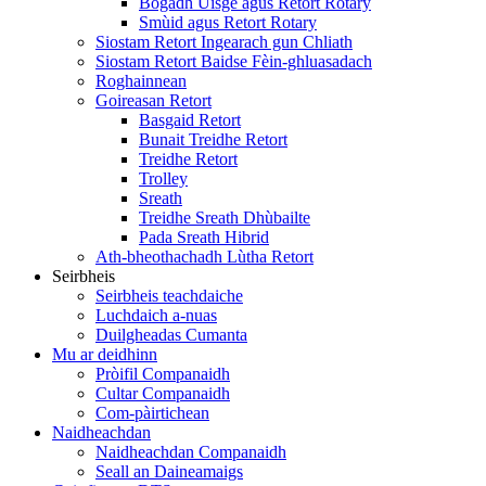
Bogadh Uisge agus Retort Rotary
Smùid agus Retort Rotary
Siostam Retort Ingearach gun Chliath
Siostam Retort Baidse Fèin-ghluasadach
Roghainnean
Goireasan Retort
Basgaid Retort
Bunait Treidhe Retort
Treidhe Retort
Trolley
Sreath
Treidhe Sreath Dhùbailte
Pada Sreath Hibrid
Ath-bheothachadh Lùtha Retort
Seirbheis
Seirbheis teachdaiche
Luchdaich a-nuas
Duilgheadas Cumanta
Mu ar deidhinn
Pròifil Companaidh
Cultar Companaidh
Com-pàirtichean
Naidheachdan
Naidheachdan Companaidh
Seall an Daineamaigs