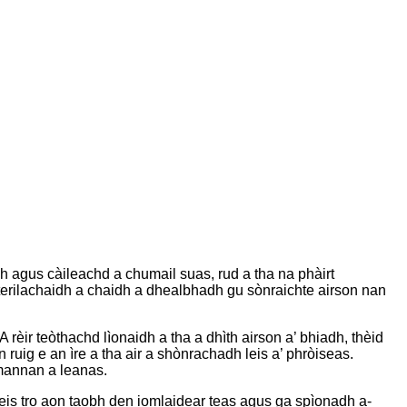
 agus càileachd a chumail suas, rud a tha na phàirt
erilachaidh a chaidh a dhealbhadh gu sònraichte airson nan
rèir teòthachd lìonaidh a tha a dhìth airson a’ bhiadh, thèid
ruig e an ìre a tha air a shònrachadh leis a’ phròiseas.
umannan a leanas.
is tro aon taobh den iomlaidear teas agus ga spìonadh a-