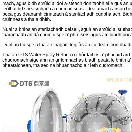
mach, agus bidh smùid a’ dol a-steach don taobh eile gus an 
teòthachd sheasmhach a chumail suas - deatamach airson beat
poca gus dèanamh cinnteach à sterilachadh cunbhalach. Bidh
cruinneas a tha a dhìth.
Nuair a bhios an sterilachadh deiseil, sguir an smùid a’ sruth
fuarachadh an dà chuid uisge a’ phròiseis agus am biadh poca 
Dòirt an t-uisge a tha air fhàgail, leig às an cuideam tron ​​bh
Tha an DTS Water Spray Retort co-chòrdail ris a’ phacaid àrd
chudromach aige ann an gnìomhachas biadh peata le bhith a’ t
pheataichean, tha seo na bhuannachd air leth cudromach.