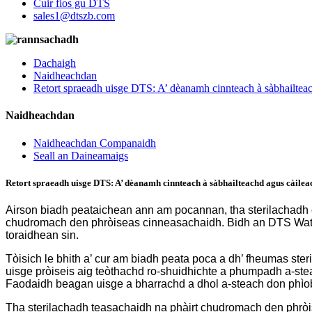
Cuir fios gu DTS
sales1@dtszb.com
Dachaigh
Naidheachdan
Retort spraeadh uisge DTS: A’ dèanamh cinnteach à sàbhailtea
Naidheachdan
Naidheachdan Companaidh
Seall an Daineamaigs
Retort spraeadh uisge DTS: A’ dèanamh cinnteach à sàbhailteachd agus càile
Airson biadh peataichean ann am pocannan, tha sterilachadh c
chudromach den phròiseas cinneasachaidh. Bidh an DTS Water 
toraidhean sin.
Tòisich le bhith a’ cur am biadh peata poca a dh’ fheumas steri
uisge pròiseis aig teòthachd ro-shuidhichte a phumpadh a-steac
Faodaidh beagan uisge a bharrachd a dhol a-steach don phìob 
Tha sterilachadh teasachaidh na phàirt chudromach den phròis