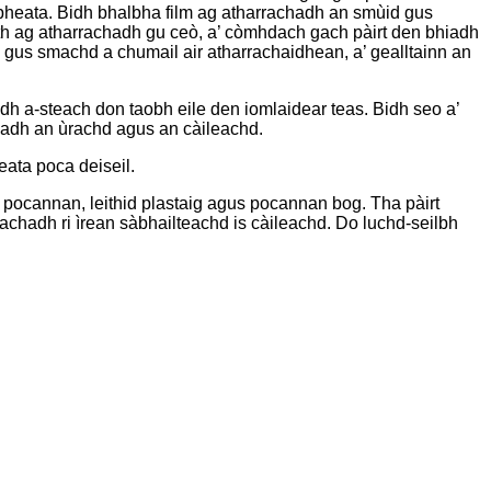
pheata. Bidh bhalbha film ag atharrachadh an smùid gus
th ag atharrachadh gu ceò, a’ còmhdach gach pàirt den bhiadh
us smachd a chumail air atharrachaidhean, a’ gealltainn an
idh a-steach don taobh eile den iomlaidear teas. Bidh seo a’
adh ​​an ùrachd agus an càileachd.
peata poca deiseil.
 pocannan, leithid plastaig agus pocannan bog. Tha pàirt
chadh ri ìrean sàbhailteachd is càileachd. Do luchd-seilbh