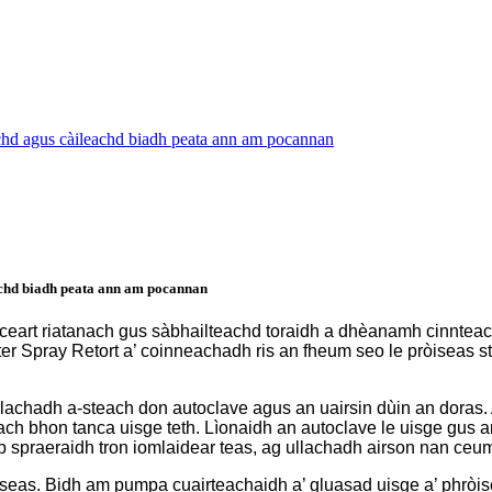
chd agus càileachd biadh peata ann am pocannan
achd biadh peata ann am pocannan
eart riatanach gus sàbhailteachd toraidh a dhèanamh cinnteach
Spray Retort a’ coinneachadh ris an fheum seo le pròiseas st
lachadh a-steach don autoclave agus an uairsin dùin an doras. A 
h bhon tanca uisge teth. Lìonaidh an autoclave le uisge gus an 
spraeraidh tron ​​iomlaidear teas, ag ullachadh airson nan ce
eas. Bidh am pumpa cuairteachaidh a’ gluasad uisge a’ phròise