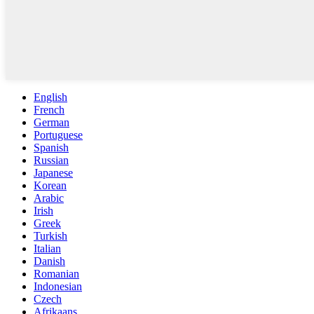
English
French
German
Portuguese
Spanish
Russian
Japanese
Korean
Arabic
Irish
Greek
Turkish
Italian
Danish
Romanian
Indonesian
Czech
Afrikaans