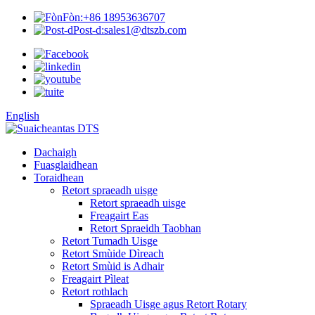
Fòn:
+86 18953636707
Post-d:
sales1@dtszb.com
English
Dachaigh
Fuasglaidhean
Toraidhean
Retort spraeadh uisge
Retort spraeadh uisge
Freagairt Eas
Retort Spraeidh Taobhan
Retort Tumadh Uisge
Retort Smùide Dìreach
Retort Smùid is Adhair
Freagairt Pìleat
Retort rothlach
Spraeadh Uisge agus Retort Rotary