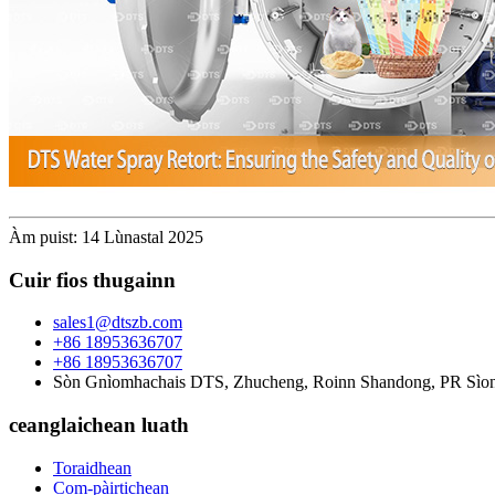
Àm puist: 14 Lùnastal 2025
Cuir fios thugainn
sales1@dtszb.com
+86 18953636707
+86 18953636707
Sòn Gnìomhachais DTS, Zhucheng, Roinn Shandong, PR Sìo
ceanglaichean luath
Toraidhean
Com-pàirtichean