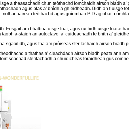
uisge a theasachadh chun teòthachd iomchaidh airson biadh a’ 
hachadh agus blas a’ bhìdh a ghleidheadh. Bidh an t-uisge te
 mothachairean teòthachd agus gnìomhan PID ag obair còmhla g
adh. Fosgail am bhalbha uisge fuar, agus ruithidh uisge fuaracha
taobh a-staigh an autoclave, a’ cuideachadh le bhith a’ gleidhe
albha-sgaoilidh, agus tha am pròiseas sterilachaidh airson biadh 
-theodhachd a thathas a’ cleachdadh airson biadh peata ann am
oirt seachad sterilachadh a chuidicheas toraidhean gus coinnea