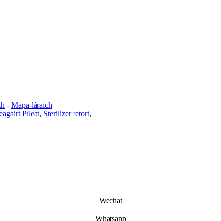
th
-
Mapa-làraich
eagairt Pìleat
,
Sterilizer retort
,
Wechat
Whatsapp