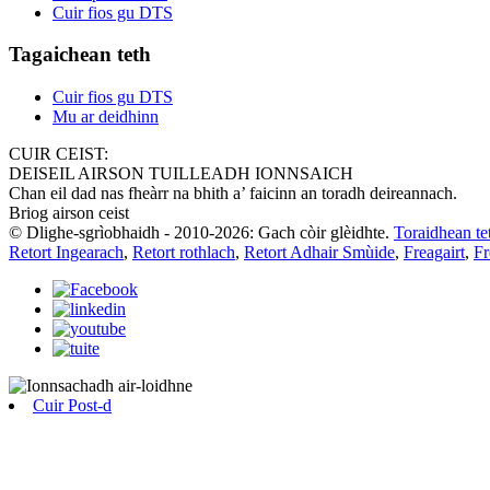
Cuir fios gu DTS
Tagaichean teth
Cuir fios gu DTS
Mu ar deidhinn
CUIR CEIST:
DEISEIL AIRSON TUILLEADH IONNSAICH
Chan eil dad nas fheàrr na bhith a’ faicinn an toradh deireannach.
Briog airson ceist
© Dlighe-sgrìobhaidh - 2010-2026: Gach còir glèidhte.
Toraidhean te
Retort Ingearach
,
Retort rothlach
,
Retort Adhair Smùide
,
Freagairt
,
Fr
Cuir Post-d