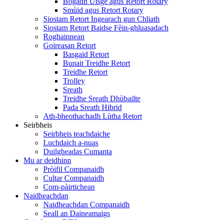
Bogadh Uisge agus Retort Rotary
Smùid agus Retort Rotary
Siostam Retort Ingearach gun Chliath
Siostam Retort Baidse Fèin-ghluasadach
Roghainnean
Goireasan Retort
Basgaid Retort
Bunait Treidhe Retort
Treidhe Retort
Trolley
Sreath
Treidhe Sreath Dhùbailte
Pada Sreath Hibrid
Ath-bheothachadh Lùtha Retort
Seirbheis
Seirbheis teachdaiche
Luchdaich a-nuas
Duilgheadas Cumanta
Mu ar deidhinn
Pròifil Companaidh
Cultar Companaidh
Com-pàirtichean
Naidheachdan
Naidheachdan Companaidh
Seall an Daineamaigs