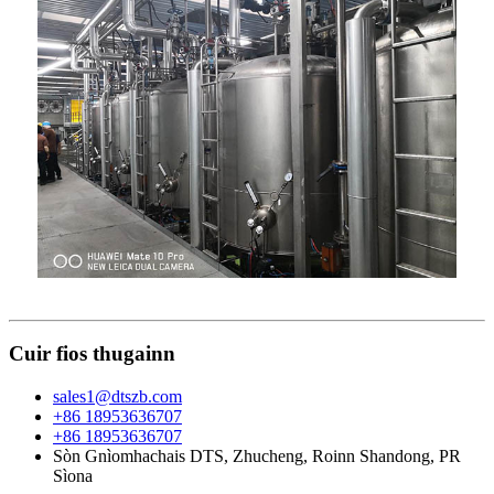
Cuir fios thugainn
sales1@dtszb.com
+86 18953636707
+86 18953636707
Sòn Gnìomhachais DTS, Zhucheng, Roinn Shandong, PR
Sìona