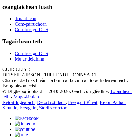
ceanglaichean luath
Toraidhean
Com-pàirtichean
Cuir fios gu DTS
Tagaichean teth
Cuir fios gu DTS
Mu ar deidhinn
CUIR CEIST:
DEISEIL AIRSON TUILLEADH IONNSAICH
Chan eil dad nas fheàrr na bhith a’ faicinn an toradh deireannach.
Briog airson ceist
© Dlighe-sgrìobhaidh - 2010-2026: Gach còir glèidhte.
Toraidhean
teth
-
Mapa-làraich
Retort Ingearach
,
Retort rothlach
,
Freagairt Pìleat
,
Retort Adhair
Smùide
,
Freagairt
,
Sterilizer retort
,