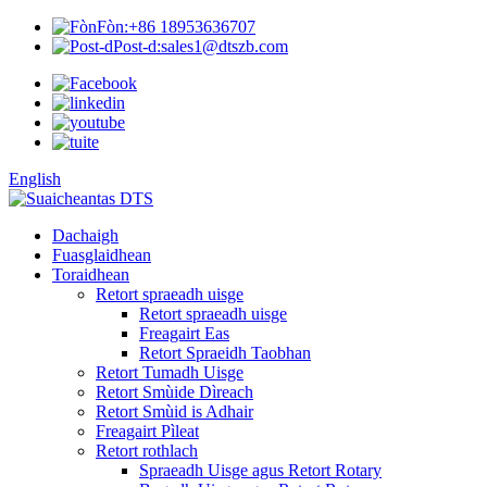
Fòn:
+86 18953636707
Post-d:
sales1@dtszb.com
English
Dachaigh
Fuasglaidhean
Toraidhean
Retort spraeadh uisge
Retort spraeadh uisge
Freagairt Eas
Retort Spraeidh Taobhan
Retort Tumadh Uisge
Retort Smùide Dìreach
Retort Smùid is Adhair
Freagairt Pìleat
Retort rothlach
Spraeadh Uisge agus Retort Rotary