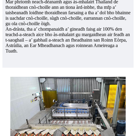
Mar phrìomh neach-dèanamh agus às-mhalairt Thailand de
thoraidhean cnò-choille ann an tiona àrd-inbhe, tha mfp a’
taisbeanadh loidhne thoraidhean farsaing a tha a’ dol bho bhainne
is uachdar cnò-choille, sùgh cnò-choille, earrannan cnò-choille,
gu ola cnò-choille òigh.
An-dràsta, tha a’ chompanaidh a’ gineadh faisg air 100% den
teachd-a-steach aice bho às-mhalairt gu margaidhean air feadh an
t-saoghail – a’ gabhail a-steach an fheadhainn san Roinn Eòrpa,
Astràilia, an Ear Mheadhanach agus roinnean Ameireaga a
Tuath.