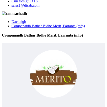
Cuir fios gu DTS
sales1@dtszb.com
Dachaigh
Companaidh Bathar Bidhe Merit, Earranta (mfp)
Companaidh Bathar Bidhe Merit, Earranta (mfp)